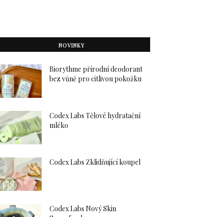
NOVINKY
Biorythme přírodní deodorant
bez vůně pro citlivou pokožku
Codex Labs Tělové hydratační
mléko
Codex Labs Zklidňující koupel
Codex Labs Nový Skin