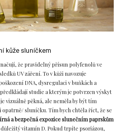
ení kůže sluníčkem
načují, že pravidelný přísun polyfenolů ve
sledků UV záření.
To v kůži navozuje
, poškození DNA, dysregulaci v buňkách a
 předkládají studie a kterým je potvrzen výskyt
je vizuálně pěkná, ale neměla by být tím
 opatrně/ sluníčku. Tím bych chtěla říct, že se
írná a bezpečná expozice slunečním paprskům
ik důležitý vitamín D. Pokud trpíte psoriázou,