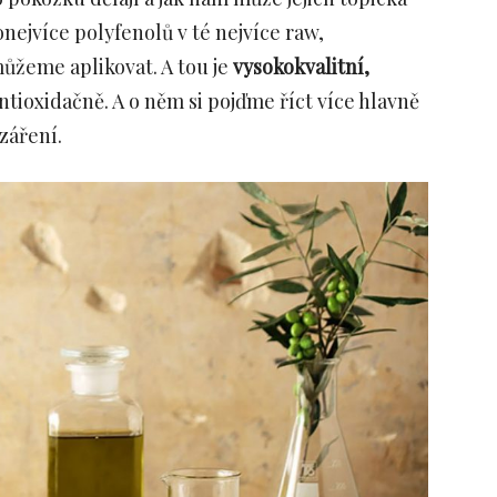
onejvíce polyfenolů v té nejvíce raw,
ůžeme aplikovat. A tou je
vysokokvalitní,
antioxidačně. A o něm si pojďme říct více hlavně
záření.