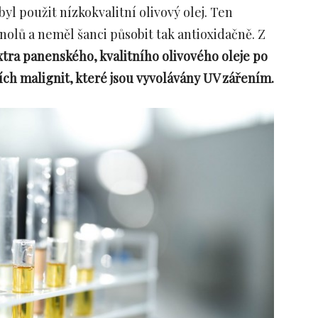
l použit nízkokvalitní olivový olej.
Ten
olů a neměl šanci působit tak antioxidačně. Z
xtra panenského, kvalitního olivového oleje po
ch malignit, které jsou vyvolávány UV zářením.