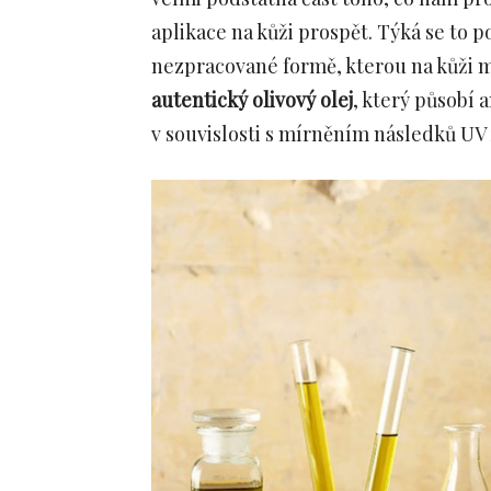
aplikace na kůži prospět. Týká se to p
nezpracované formě, kterou na kůži m
autentický olivový olej
, který působí 
v souvislosti s mírněním následků UV 