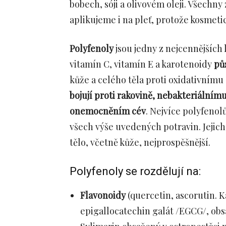
bobech, sóji a olivovém oleji. Všechny
aplikujeme i na pleť, protože kosmeti
Polyfenoly
jsou jedny z nejcennějších l
vitamín C, vitamín E a karotenoidy
pů
kůže a celého těla proti oxidativnímu 
bojují proti rakovině, nebakteriálnímu
onemocněním cév
. Nejvíce polyfeno
všech výše uvedených potravin. Jejich 
tělo, včetně kůže, nejprospěšnější.
Polyfenoly se rozdělují na:
Flavonoidy
(quercetin, ascorutin. K
epigallocatechin galát /EGCG/, ob