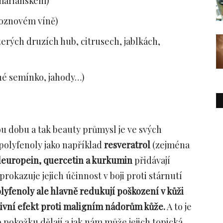
 mariánském)
roznovém víně)
erých druzích hub, citrusech, jablkách,
ěné semínko, jahody…)
ou dobu a tak beauty průmysl je ve svých
polyfenoly jako například
resveratrol
(zejména
leuropein, quercetin a kurkumin
přidávají
prokazuje jejich účinnost v boji proti stárnutí
lyfenoly ale hlavně redukují poškození v kůži
tivní efekt proti maligním nádorům kůže.
A to je
 pokožku dělají a jak nám může jejich topická