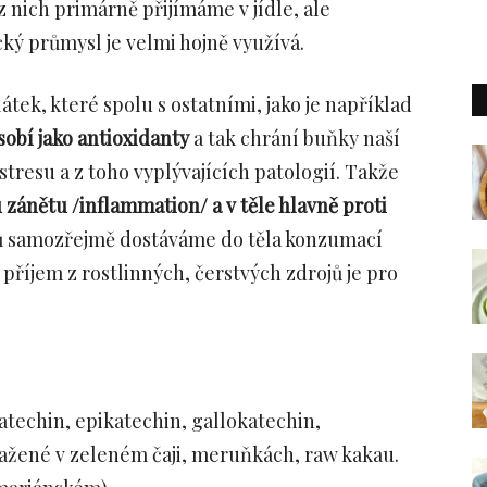
 z nich primárně přijímáme v jídle, ale
cký průmysl je velmi hojně využívá.
átek, které spolu s ostatními, jako je například
sobí jako antioxidanty
a tak chrání buňky naší
stresu a z toho vyplývajících patologií. Takže
 zánětu /inflammation/ a v těle hlavně proti
lů samozřejmě dostáváme do těla konzumací
příjem z rostlinných, čerstvých zdrojů je pro
atechin, epikatechin, gallokatechin,
sažené v zeleném čaji, meruňkách, raw kakau.