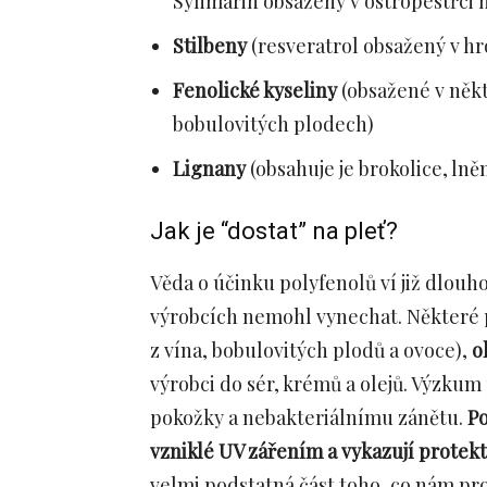
Sylimarin obsažený v ostropestřci
Stilbeny
(resveratrol obsažený v h
Fenolické kyseliny
(obsažené v někt
bobulovitých plodech)
Lignany
(obsahuje je brokolice, ln
Jak je “dostat” na pleť?
Věda o účinku polyfenolů ví již dlouh
výrobcích nemohl vynechat. Některé 
z vína, bobulovitých plodů a ovoce),
o
výrobci do sér, krémů a olejů. Výzkum 
pokožky a nebakteriálnímu zánětu.
Po
vzniklé UV zářením a vykazují protek
velmi podstatná část toho, co nám pro