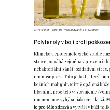
Olivový olej – zdroj polyfenolu zvaného oleuropein
Polyfenoly v boji proti poškoz
Klinické a epidemiologické studie naz
stravě pomáhá zejména v prevenci dů
nebakteriální zánět, oxidativní stres
imunosupresi. Toto je fakt, který nám
kožních malignit. Mírně opálená kůže 
hlavním, proč tělo vystavujeme /velmi
mu nemáme vyhýbat jako čert kříži.
M
je pro tělo zdravá
a vytváří v kůži tol