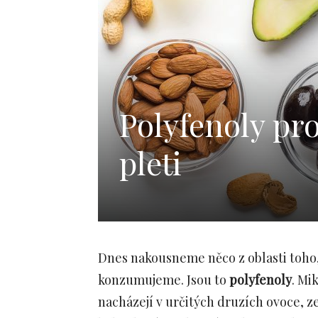
Polyfenoly pro
pleti
Dnes nakousneme něco z oblasti toho,
konzumujeme. Jsou to
polyfenoly
. Mi
nacházejí v určitých druzích ovoce, z