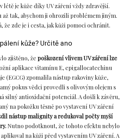
 létě je kůže díky UV záření vždy zdravější.
 až tak, abychom ji ohrozili problémem jiným.
 že zde je i cesta, jak kůži pomoci ochránit.
spálení kůže? Určitě ano
o zjištěno, že
poškození vlivem UV záření lze
kožní aplikace vitamínu E, epigallocatechinu
je (EGCG) zpomalila nástup rakoviny kůže,
samý pokus vědci provedli s olivovým olejem s
silný antioxidační potenciál. A došli k závěru,
vaný na pokožku těsně po vystavení UV záření
dil nástup malignity a redukoval počty myší
ry.
Nutno podotknout, že tohoto efektu nebylo
 aplikoval na kůži před vystavením UV záření. A