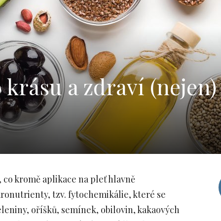
 krásu a zdraví (nejen)
 co kromě aplikace na pleť hlavně
kronutrienty, tzv. fytochemikálie, které se
eleniny, oříšků, semínek, obilovin, kakaových