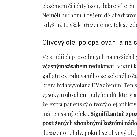
ekzémem či ichtyózou, dobře víte, že v
Neměli bychom ji ovšem dělat zdravou
Když už to však přeženeme, tak se zdá,
Olivový olej po opalování a na 
Ve studiích provedených na myších byl
včasným zásahem redukovat
. Místní 
gallate extrahovaného ze zeleného ča
která byla vyvolána UV zářením. Ten 
vysokým obsahem polyfenolů, který má 
že extra panenský olivový olej apliko
má ten samý efekt.
Signifikantně zpoz
postižených zhoubnými kožními nádo
dosaženo tehdy, pokud se olivový olej