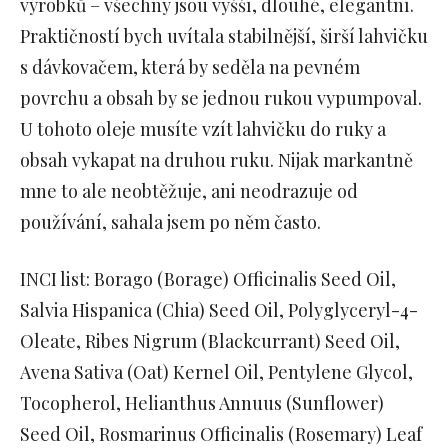
výrobků – všechny jsou vyšší, dlouhé, elegantní.
Praktičností bych uvítala stabilnější, širší lahvičku
s dávkovačem, která by seděla na pevném
povrchu a obsah by se jednou rukou vypumpoval.
U tohoto oleje musíte vzít lahvičku do ruky a
obsah vykapat na druhou ruku. Nijak markantně
mne to ale neobtěžuje, ani neodrazuje od
používání, sahala jsem po něm často.
INCI list: Borago (Borage) Officinalis Seed Oil,
Salvia Hispanica (Chia) Seed Oil, Polyglyceryl-4-
Oleate, Ribes Nigrum (Blackcurrant) Seed Oil,
Avena Sativa (Oat) Kernel Oil, Pentylene Glycol,
Tocopherol, Helianthus Annuus (Sunflower)
Seed Oil, Rosmarinus Officinalis (Rosemary) Leaf