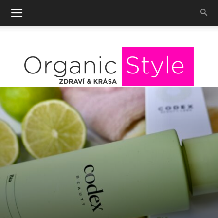
OrganicStyle