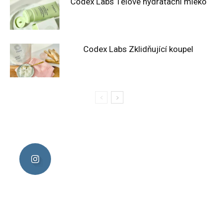
Codex Labs Tělové hydratační mléko
Codex Labs Zklidňující koupel