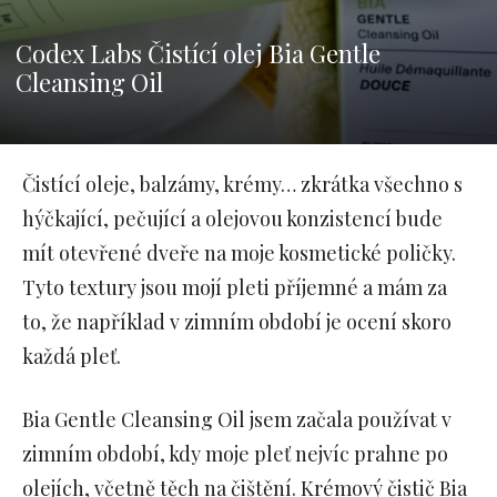
Codex Labs Čistící olej Bia Gentle
Cleansing Oil
Čistící oleje, balzámy, krémy… zkrátka všechno s
hýčkající, pečující a olejovou konzistencí bude
mít otevřené dveře na moje kosmetické poličky.
Tyto textury jsou mojí pleti příjemné a mám za
to, že například v zimním období je ocení skoro
každá pleť.
Bia Gentle Cleansing Oil jsem začala používat v
zimním období, kdy moje pleť nejvíc prahne po
olejích, včetně těch na čištění. Krémový čistič Bia