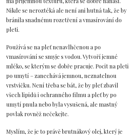
má příjemnou texturu, která se dobře nanáší.
Nikde se neroztéká ale není ani hutná tak, že by
bránila snadnému rozetření a vmasírování do
pleti.
Používá se na pleť nenavlhčenou a po
vmasírování se smyje s vodou. Vytvoří jemné
mléko, se kterým se dobře pracuje. Pocit na pleti
po umytí – zanechává jemnou, neznatelnou
vrstvičku. Není třeba se bát, že by pleť zbavil
všech lipidů i ochranného filmu a pleť by po
umytí pnula nebo byla vysušená, ale mastný
povlak rovněž nečekejte.
Myslím, že je to právě brutnákový olej, který je