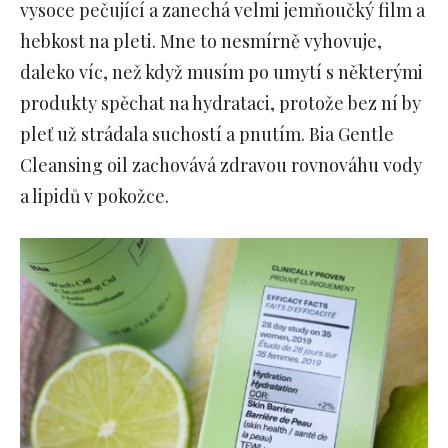
vysoce pečující a zanechá velmi jemňoučký film a
hebkost na pleti. Mne to nesmírně vyhovuje,
daleko víc, než když musím po umytí s některými
produkty spěchat na hydrataci, protože bez ní by
pleť už strádala suchostí a pnutím. Bia Gentle
Cleansing oil zachovává zdravou rovnováhu vody
a lipidů v pokožce.