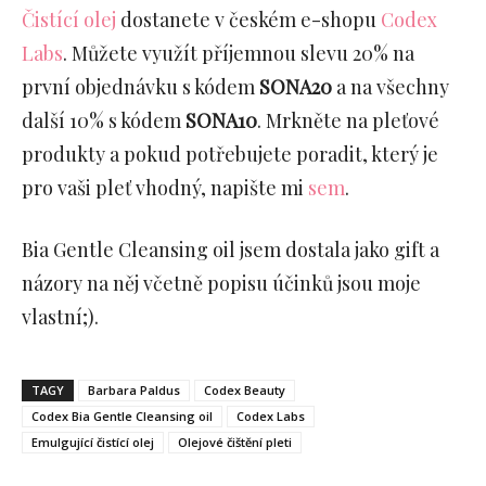
Čistící olej
dostanete v českém e-shopu
Codex
Labs
. Můžete využít příjemnou slevu 20% na
první objednávku s kódem
SONA20
a na všechny
další 10% s kódem
SONA10
. Mrkněte na pleťové
produkty a pokud potřebujete poradit, který je
pro vaši pleť vhodný, napište mi
sem
.
Bia Gentle Cleansing oil jsem dostala jako gift a
názory na něj včetně popisu účinků jsou moje
vlastní;).
TAGY
Barbara Paldus
Codex Beauty
Codex Bia Gentle Cleansing oil
Codex Labs
Emulgující čistící olej
Olejové čištění pleti