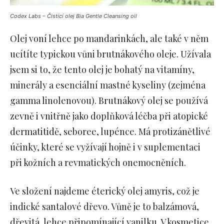
Codex Labs – Čistící olej Bia Gentle Cleansing oil
Olej voní lehce po mandarinkách, ale také v něm
ucítíte typickou vůni brutnákového oleje. Užívala
jsem si to, že tento olej je bohatý na vitamíny,
minerály a esenciální mastné kyseliny (zejména
gamma linolenovou). Brutnákový olej se používá
zevně i vnitřně jako doplňková léčba při atopické
dermatitidě, seboree, lupénce. Má protizánětlivé
účinky, které se vyžívají hojně i v suplementaci
při kožních a revmatických onemocněních.
Ve složení najdeme éterický olej amyris, což je
indické santalové dřevo. Vůně je to balzámová,
dřevitá, lehce připomínající vanilku. V kosmetice