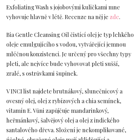
Exfoliating Wash s jojobovými kuličkami mne
vyhovuje hlavně v létě. Recenze na něj je
zde
.
Bia Gentle Cleansing Oil čistící olej je typ lehkého
oleje emulgujícího s vodou, vytvářející jemnou
mléčnou konzistenci. Je určený pro všechny typy
pleti, ale nejvíce bude vyhovovat pleti sušší,
zralé, s ostrůvkami šupinek.
V INCI list najdete brutnákový, slunečnicový a
ovesný olej, olej z rybízových a chia semínek,
vitamín E. Vůni zapůjčuje mandarinkový,
heřmánkový, šalvějový olej a olej z indického
santalového dřeva. Složení je nekomplikované,
účelné, obsažené oleje mají zklidňující a