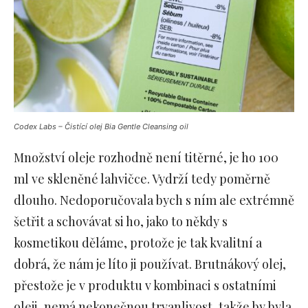
Codex Labs – Čistící olej Bia Gentle Cleansing oil
Množství oleje rozhodně není titěrné, je ho 100
ml ve skleněné lahvičce. Vydrží tedy poměrně
dlouho. Nedoporučovala bych s ním ale extrémně
šetřit a schovávat si ho, jako to někdy s
kosmetikou děláme, protože je tak kvalitní a
dobrá, že nám je líto ji používat. Brutnákový olej,
přestože je v produktu v kombinaci s ostatními
oleji, nemá nekonečnou trvanlivost, takže by byla