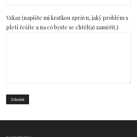
Prosím nechte toto políčko prázdné.
Vzkaz (napište mi kratkou zprávu, jaký problém s
pletí řešíte a na co byste se chtěl(a) zaměřit.)