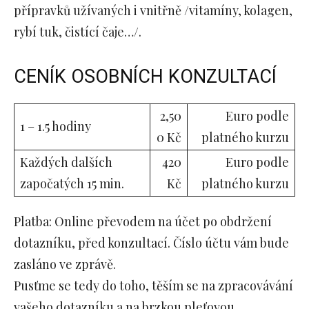
přípravků užívaných i vnitřně /vitamíny, kolagen,
rybí tuk, čistící čaje…/.
CENÍK OSOBNÍCH KONZULTACÍ
2,50
Euro podle
1 – 1.5 hodiny
0 Kč
platného kurzu
Každých dalších
420
Euro podle
započatých 15 min.
Kč
platného kurzu
Platba: Online převodem na účet po obdržení
dotazníku, před konzultací. Číslo účtu vám bude
zasláno ve zprávě.
Pusťme se tedy do toho, těším se na zpracovávání
vašeho dotazníku a na brzkou pleťovou