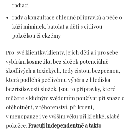
radiací
rady a konzultace ohledně přípravků a péče o
kůži miminek, batolat a dětí s citlivou
pokožkou či ekzémy
Pro své klientky/klienty, jejich děti a i pro sebe
vybírám kosmetiku bez složek potenciálně
škodlivých a toxických, tedy čistou, bezpečnou,
která podléhá pečlivému výběru z hlediska
bezrizikovosti složek. Jsou to přípravky, které
můžete s klidným svědomím používat při snaze o
otěhotnění, v těhotenství, při kojení,
v menopauze i ve vyšším věku při křehké, slabé
pokožce.
Pracuji independentně a takto