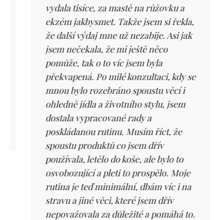
vydala tisíce, za mastě na růžovku a
ekzém jakbysmet. Takže jsem si řekla,
že další výdaj mne už nezabije. Asi jak
jsem nečekala, že mi ještě něco
pomůže, tak o to víc jsem byla
překvapená. Po milé konzultaci, kdy se
mnou bylo rozebráno spoustu věcí i
ohledně jídla a životního stylu, jsem
dostala vypracované rady a
poskládanou rutinu. Musím říct, že
spoustu produktů co jsem dřív
používala, letělo do koše, ale bylo to
osvobozující a pleti to prospělo. Moje
rutina je teď minimální, dbám víc i na
stravu a jiné věci, které jsem dřív
nepovažovala za důležité a pomáhá to.