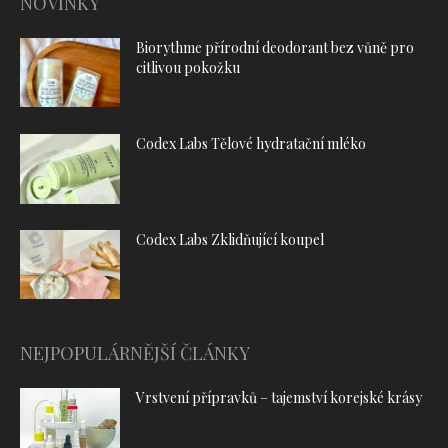
NOVINKY
Biorythme přírodní deodorant bez vůně pro
citlivou pokožku
Codex Labs Tělové hydratační mléko
Codex Labs Zklidňující koupel
NEJPOPULÁRNĚJŠÍ ČLÁNKY
Vrstvení přípravků – tajemství korejské krásy