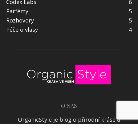
Make up
18
Codex Labs
6
Parfémy
5
Rozhovory
5
Péče o vlasy
4
O NÁS
OrganicStyle je blog o přírodní kráse a
životním stylu bez chemie a umělosti.