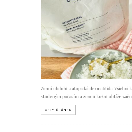
Zimní období a atopická dermatitida. Všichni
studeným počasím a zimou kožní obtíže začno
CELÝ ČLÁNEK