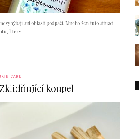
 nevyhýbají ani oblasti podpaží. Mnoho žen tuto situaci
u, který...
SKIN CARE
Zklidňující koupel