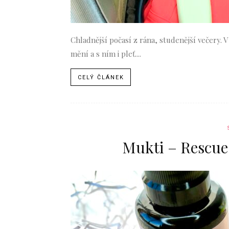
Chladnější počasí z rána, studenější večery. V
mění a s ním i pleť....
CELÝ ČLÁNEK
Mukti – Rescu