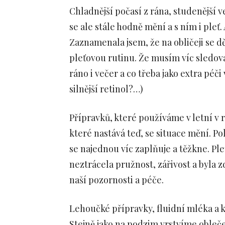
Chladnější počasí z rána, studenější ve
se ale stále hodně mění a s ním i pleť
Zaznamenala jsem, že na obličeji se dě
pleťovou rutinu. Že musím víc sledovat
ráno i večer a co třeba jako extra péč
silnější retinol?…)
Přípravků, které používáme v letní v 
které nastává teď, se situace mění. Po
se najednou víc zaplňuje a těžkne. Ple
neztrácela pružnost, zářivost a byla zd
naší pozornosti a péče.
Lehoučké přípravky, fluidní mléka a 
Stejně jako na podzim vrstvíme oblečení