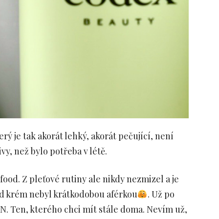
rý je tak akorát lehký, akorát pečující, není
vy, než bylo potřeba v létě.
ood. Z pleťové rutiny ale nikdy nezmizel a je
od krém nebyl krátkodobou aférkou
. Už po
ON. Ten, kterého chci mít stále doma. Nevím už,