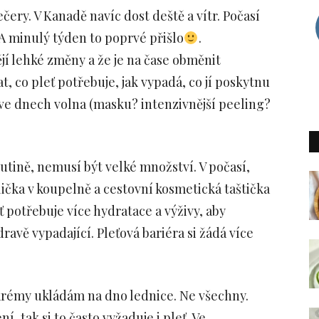
čery. V Kanadě navíc dost deště a vítr. Počasí
. A minulý týden to poprvé přišlo
.
jí lehké změny a že je na čase obměnit
, co pleť potřebuje, jak vypadá, co jí poskytnu
i ve dnech volna (masku? intenzivnější peeling?
rutině, nemusí být velké množství. V počasí,
lička v koupelně a cestovní kosmetická taštička
ť potřebuje více hydratace a výživy, aby
ravě vypadající. Pleťová bariéra si žádá více
krémy ukládám na dno lednice. Ne všechny.
, tak si to často vyžaduje i pleť. Ve