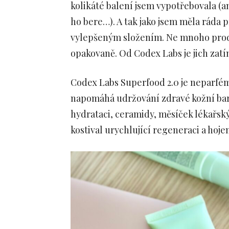
kolikáté balení jsem vypotřebovala (a
ho bere…). A tak jako jsem měla ráda p
vylepšeným složením. Ne mnoho produk
opakovaně. Od Codex Labs je jich zatí
Codex Labs Superfood 2.0 je neparfé
napomáhá udržování zdravé kožní bar
hydrataci, ceramidy, měsíček lékařský
kostival urychlující regeneraci a hoj