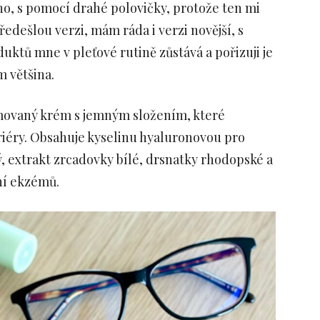
no, s pomocí drahé polovičky, protože ten mi
ředešlou verzi, mám ráda i verzi novější, s
tů mne v pleťové rutině zůstává a pořizuji je
m většina.
movaný krém s jemným složením, které
iéry. Obsahuje kyselinu hyaluronovou pro
, extrakt zrcadovky bílé, drsnatky rhodopské a
ení ekzémů.