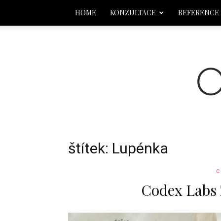
HOME
KONZULTACE
REFERENCE
štítek: Lupénka
C
Codex Labs 