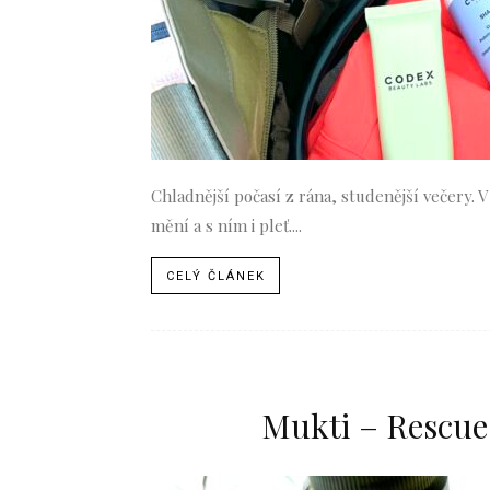
Chladnější počasí z rána, studenější večery. V
mění a s ním i pleť....
CELÝ ČLÁNEK
Mukti – Rescu