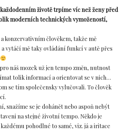
 v každodenním životě trpíme víc než ženy před
 tolik moderních technických vymožeností,
a konzervativním člověkem, takže mě
a vytáčí mě taky ovládání funkcí v autě přes
bě pro náš mozek už jen tempo změn, nutnost
ímat tolik informací a orientovat se v nich…
m se tím společensky vylučovali. To člověk
cí.
atní, snažíme se je dohánět nebo aspoň nebýt
taveni na stejné životní tempo. Někdo je
každému pohodlné to samé, viz. já a iritace