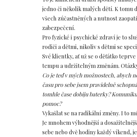
jedno či několik malých dětí. K tomu
všech zúčastněných a nutnost zaopatř
zabezpečení.
Pro fyzické i psychické zdraví je to s
rodiči a dětmi, nikoliv s dětmi se spe
Své klientky, ať už se o děťátko teprv
tempu a udržitelným změnám. Otázky 
Co je teď v mých možnostech, abych nem
času pro sebe jsem pravidelně schopná n
tomhle čase dobiju baterky? Komuniku
pomoc?
Vykašlat se na radikální změny. I to m
Je mnohem výhodnější a dosažitelnějš
sebe nebo dvě hodiny každý víkend, 