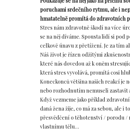
Poukazuje se na něj jako na příčinu so
poruchami srdečního rytmu, ale i neplo
hmatatelně promítá do zdravotních 
Stres nám zdravotně škodí na více úr
se na něj díváme. Spousta lidí si po
celkově únavu z přetížení. Je za tím 
Náš život je řízen odžitými zkušenos
které nás dovedou až k oněm stresují
která stres vyvolává, promítá cosi hlu
Koneckonců většina našich reakcí j
nebo rozhodnutím nemuseli zastavit a 
Když vezmeme jako příklad zdravotní 
daná žena žije, co má za sebou, ale i t
přesvědčení o těhotenství / porodu / m
vlastnímu tělu…