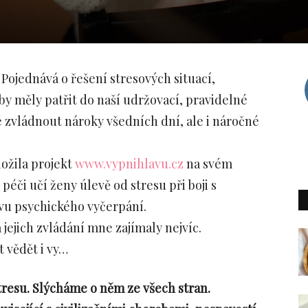
 Pojednává o řešení stresových situací,
y měly patřit do naší udržovací, pravidelné
 zvládnout nároky všedních dní, ale i náročné
ložila projekt
www.vypnihlavu.cz
na svém
éči učí ženy úlevě od stresu při boji s
tavu psychického vyčerpání.
 jejich zvládání mne zajímaly nejvíc.
t vědět i vy…
tresu. Slýcháme o něm ze všech stran.