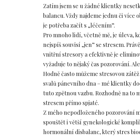
Zatím jsem se u žádné klientky nesetk
balancu. Vždy najdeme jednu či více o
je potřeba začít s „léčením”.
Pro mnoho lidí, včetně mě, je úleva, k
nejspíš souvisí „jen” se stresem. Právě 
vnitřní stresory a efektivně je elimin
vyžaduje to nějaký čas pozorování. Ale s
Hodně často můžeme stresovou zátěž 
svalů pánevního dna – mé klientky doc
tuto zpětnou vazbu. Rozhodně na to má
stresem přímo spjaté.
Z mého nepodloženého pozorování mo
spouštět i větší gynekologické kompli
hormonální disbalanc, který stres bio