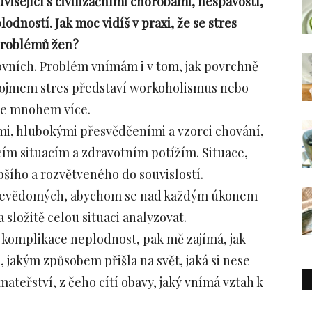
uvisející s civilizačními chorobami, nespavostí,
dností. Jak moc vidíš v praxi, že se stres
problémů žen?
ovních. Problém vnímám i v tom, jak povrchně
d pojmem stres představí workoholismus nebo
ale mnohem více.
tmi, hlubokými přesvědčeními a vzorci chování,
cím situacím a zdravotním potížím. Situace,
bšího a rozvětveného do souvislostí.
e nevědomých, abychom se nad každým úkonem
složitě celou situaci analyzovat.
komplikace neplodnost, pak mě zajímá, jak
o, jakým způsobem přišla na svět, jaká si nese
ateřství, z čeho cítí obavy, jaký vnímá vztah k