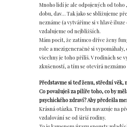
Mnoho lidí je ale odpojených od toho „
dobu, dav… Tak jako se sbližujeme přes
neznáme (a vytváříme si v hlavě iluze 
vzdalujeme od nejbližších.
Mám pocit, že zatímco dříve ženy fung
role a mezigeneračně si vypomáhaly, 
všechny je toho příliš. V rodinách se 
zkušeností, a tím se otevírá neznámo v
Představme si teď ženu, střední věk, 
Co považuješ za pilíře toho, co by mě
psychického zdraví? Aby předešla me
Krásná otázka. Trochu navazuje na př
vzdalování se od širší rodiny.
To je kamenem úrazu spousty mladých 