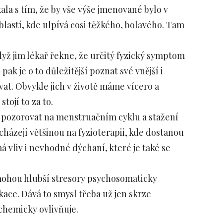
ala s tím, že by vše výše jmenované bylo v
blastí, kde ulpívá cosi těžkého, bolavého. Tam
dyž jim lékař řekne, že určitý fyzický symptom
pak je o to důležitější poznat své vnější i
ovat. Obvykle jich v životě máme vícero a
tojí to za to.
pozorovat na menstruačním cyklu a stažení
házejí většinou na fyzioterapii, kde dostanou
 vliv i nevhodné dýchaní, které je také se
hou hlubší stresory psychosomaticky
kace. Dává to smysl třeba už jen skrze
chemicky ovlivňuje.