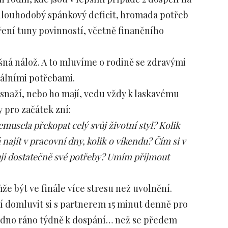
 dlouhodobý spánkový deficit, hromada potřeb
ení tuny povinností, včetně finančního
lušná nálož. A to mluvíme o rodině se zdravými
ciálními potřebami.
e snaží, nebo ho mají, vedu vždy k laskavému
pro začátek zní:
usela překopat celý svůj životní styl? Kolik
ajít v pracovní dny, kolik o víkendu? Čím si v
ji dostatečně své potřeby? Umím přijmout
ůže být ve finále více stresu než uvolnění.
í domluvit si s partnerem 15 minut denně pro
jedno ráno týdně k dospání… než se předem