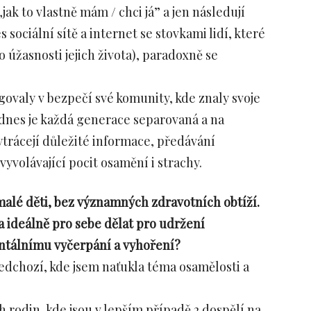
jak to vlastně mám / chci já” a jen následují
 sociální sítě a internet se stovkami lidí, které
o úžasnosti jejich života), paradoxně se
ovaly v bezpečí své komunity, kde znaly svoje
dnes je každá generace separovaná a na
vytrácejí důležité informace, předávání
yvolávající pocit osamění i strachy.
malé děti, bez významných zdravotních obtíží.
la ideálně pro sebe dělat pro udržení
ntálnímu vyčerpání a vyhoření?
edchozí, kde jsem naťukla téma osamělosti a
rodin, kde jsou v lepším případě 2 dospělí na