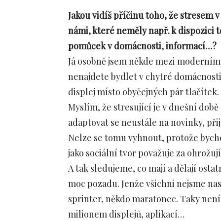
Jakou vidíš příčinu toho, že stresem
námi, které neměly např. k dispozici
pomůcek v domácnosti, informací…?
Já osobně jsem někde mezi moderním 
nenajdete bydlet v chytré domácnosti 
displej místo obyčejných pár tlačítek.
Myslím, že stresující je v dnešní do
adaptovat se neustále na novinky, přij
Nelze se tomu vyhnout, protože bycho
jako sociální tvor považuje za ohrožují
A tak sledujeme, co mají a dělají ost
moc pozadu. Jenže všichni nejsme nas
sprinter, někdo maratonec. Taky není 
milionem displejů, aplikací…