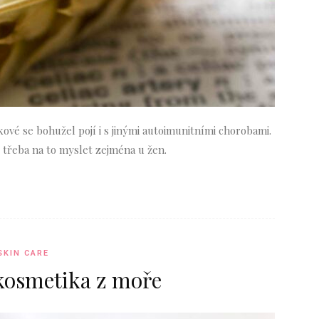
kové se bohužel pojí i s jinými autoimunitními chorobami.
 Je třeba na to myslet zejména u žen.
SKIN CARE
 kosmetika z moře