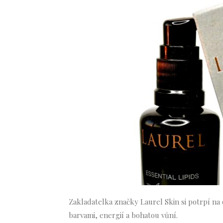
Zakladatelka značky Laurel Skin si potrpí na o
barvami, energií a bohatou vůní.