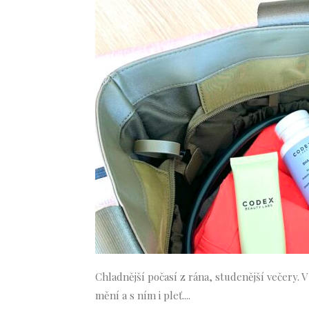
Chladnější počasí z rána, studenější večery. V
mění a s ním i pleť....