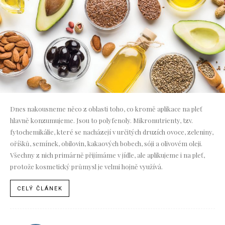
Dnes nakousneme něco z oblasti toho, co kromě aplikace na pleť
hlavně konzumujeme. Jsou to polyfenoly. Mikronutrienty, tzv.
fytochemikálie, které se nacházejí v určitých druzích ovoce, zeleniny,
oříšků, semínek, obilovin, kakaových bobech, sóji a olivovém oleji.
Všechny z nich primárně přijímáme v jídle, ale aplikujeme i na pleť,
protože kosmetický průmysl je velmi hojně využívá.
CELÝ ČLÁNEK