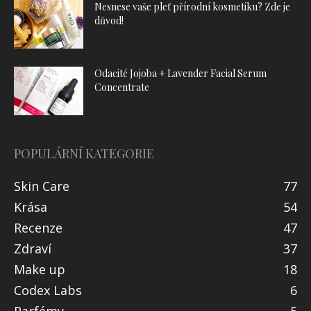
Nesnese vaše pleť přírodní kosmetiku? Zde je
důvod!
Odacité Jojoba + Lavender Facial Serum
Concentrate
POPULÁRNÍ KATEGORIE
Skin Care
77
Krása
54
Recenze
47
Zdraví
37
Make up
18
Codex Labs
6
Parfémy
5