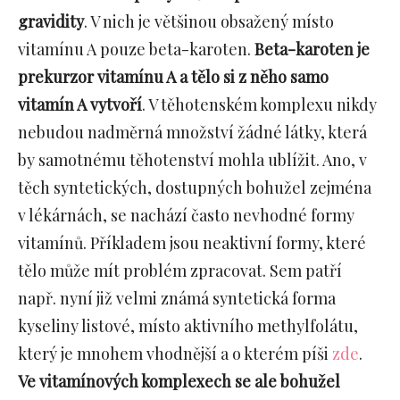
gravidity
. V nich je většinou obsažený místo
vitamínu A pouze beta-karoten.
Beta-karoten je
prekurzor vitamínu A a tělo si z něho samo
vitamín A vytvoří
. V těhotenském komplexu nikdy
nebudou nadměrná množství žádné látky, která
by samotnému těhotenství mohla ublížit. Ano, v
těch syntetických, dostupných bohužel zejména
v lékárnách, se nachází často nevhodné formy
vitamínů. Příkladem jsou neaktivní formy, které
tělo může mít problém zpracovat. Sem patří
např. nyní již velmi známá syntetická forma
kyseliny listové, místo aktivního methylfolátu,
který je mnohem vhodnější a o kterém píši
zde
.
Ve vitamínových komplexech se ale bohužel