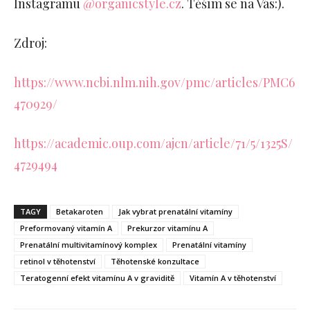
Instagramu
@organicstyle.cz
. Těším se na Vás:).
Zdroj:
https://www.ncbi.nlm.nih.gov/pmc/articles/PMC6
470929/
https://academic.oup.com/ajcn/article/71/5/1325S/
4729494
TAGY
Betakaroten
Jak vybrat prenatální vitamíny
Preformovaný vitamín A
Prekurzor vitamínu A
Prenatální multivitamínový komplex
Prenatální vitamíny
retinol v těhotenství
Těhotenské konzultace
Teratogenní efekt vitamínu A v graviditě
Vitamín A v těhotenství