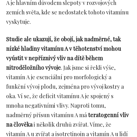
A je hlavním důvodem slepoty v rozvojových
zemích světa, kde se nedostatek tohoto vitamínu
vyskytuje.
Studie ale ukazují, že obojí,
jak nadměrné, tak
nízké hladiny vitamínu A v těhotenství mohou
vyústit v nepříznivý vliv na dítě během
nitroděložního vývoje
. Jak jsme si řekli výše,
vitamín A je esenciální pro morfologický a
funkční vývoj plodu, zejména pro vývoj kostry a
oka. Ví se, že deficit vitamínu A je spojený s
mnoha negativními vlivy. Naproti tomu,
nadměrný přísun vitamínu A má
teratogenní vliv
na člověka
i několik druhů zvířat. Víme, že
vitamín A u zvířat a isotretinoin a vitamín A u lidí