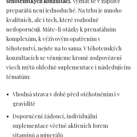
těhotenstkých konzultací.
Vyznat se v záplavě
preparátů není jednoduché. Na trhu je mnoho
kvalitních, ale i těch, které rozhodně
nedoporučuji. Máte-li otázky k prenatálním
komplexům, k výživovým opatřením v
těhotenství, nejste na to sama. V těhotenských
konzultacích se věnujeme kromě zodpovězení
všech mýtů ohledně suplementace i následujícím
tématům:
Vhodná strava v době před otěhotněním i v
graviditě
Doporučení žádoucí, individuální
suplementace včetně aktivních forem
vitamínů a minerálů