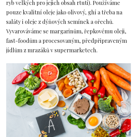
ryb velkých pro jejich obsah rtuti). Používáme
pouze kvalitní oleje jako olivový, ghí a třeba na
saláty i oleje z dýňových semínek a ořechů.
Vyvarováváme se margarinům, řepkovému oleji,
fast-foodům a procesovaným, předpřipraveným
jídlům z mrazáků v supermarketech.