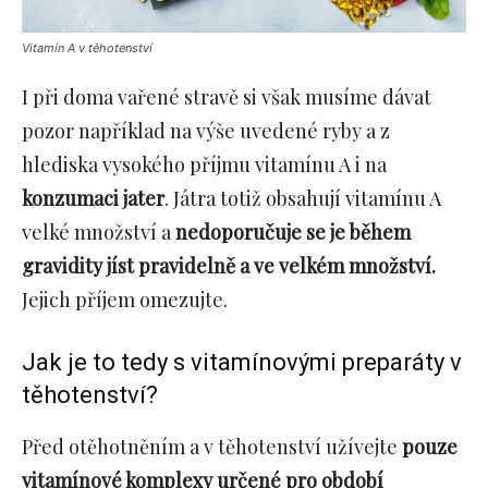
Vitamín A v těhotenství
I při doma vařené stravě si však musíme dávat
pozor například na výše uvedené ryby a z
hlediska vysokého příjmu vitamínu A i na
konzumaci jater
. Játra totiž obsahují vitamínu A
velké množství a
nedoporučuje se je během
gravidity jíst pravidelně a ve velkém množství.
Jejich příjem omezujte.
Jak je to tedy s vitamínovými preparáty v
těhotenství?
Před otěhotněním a v těhotenství užívejte
pouze
vitamínové komplexy určené pro období