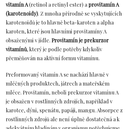
vitamín A
(retinol a retinyl ester) a
provitamín A
(karotenoidy)
. Z mnoha přírodně se vyskytujících
karotenoidů je to hlavně beta-karoten a alpha
karoten, které jsou hlavními provitamíny A
obsaženými v jídle.
Provitamín je prekurzor
vitamínů
, který je podle potřeby kdykoliv
přeměňován na aktivní formu vitamínu.
Preformovaný vitamín A se nachází hlavně v
mléčných produktech, játrech a mateřském
mléce. Provitamín, neboli prekurzor vitamínu A
je obsažen v rostlinných zdrojích, například v
karotce, dýni, spenátu, papáji, mangu. Absorpce z
rostlinných zdrojů ale není úplně dostatečná a k
adekvátním hladinám v organismu potřebujeme