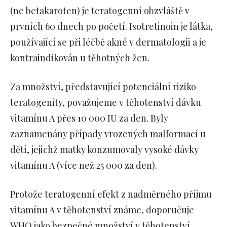
(ne betakaroten) je teratogenní obzvláště v
prvních 60 dnech po početí. Isotretinoin je látka,
používající se při léčbě akné v dermatologii a je
kontraindikován u těhotných žen.
Za množství, představující potenciální riziko
teratogenity, považujeme v těhotenství dávku
vitamínu A přes 10 000 IU za den. Byly
zaznamenány případy vrozených malformací u
dětí, jejichž matky konzumovaly vysoké dávky
vitamínu A (více než 25 000 za den).
Protože teratogenní efekt z nadměrného příjmu
vitamínu A v těhotenství známe, doporučuje
WHO jako bezpečné množství v těhotenství