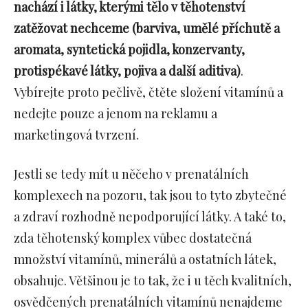
nachází i látky, kterými tělo v těhotenství
zatěžovat nechceme (barviva, umělé příchutě a
aromata, syntetická pojidla, konzervanty,
protispékavé látky, pojiva a další aditiva)
.
Vybírejte proto pečlivě, čtěte složení vitamínů a
nedejte pouze a jenom na reklamu a
marketingová tvrzení.
Jestli se tedy mít u něčeho v prenatálních
komplexech na pozoru, tak jsou to tyto zbytečné
a zdraví rozhodně nepodporující látky. A také to,
zda těhotenský komplex vůbec dostatečná
množství vitamínů, minerálů a ostatních látek,
obsahuje. Většinou je to tak, že i u těch kvalitních,
osvědčených prenatálních vitamínů nenajdeme