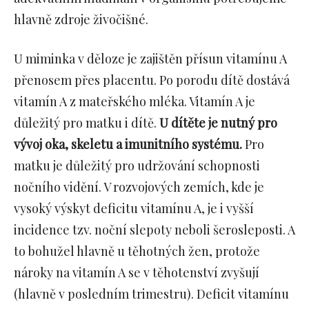
hlavně zdroje živočišné.
U miminka v děloze je zajištěn přísun vitamínu A
přenosem přes placentu. Po porodu dítě dostává
vitamín A z mateřského mléka. Vitamín A je
důležitý pro matku i dítě.
U dítěte je nutný pro
vývoj oka, skeletu a imunitního systému.
Pro
matku je důležitý pro udržování schopnosti
nočního vidění. V rozvojových zemích, kde je
vysoký výskyt deficitu vitamínu A, je i vyšší
incidence tzv. noční slepoty neboli šerosleposti. A
to bohužel hlavně u těhotných žen, protože
nároky na vitamín A se v těhotenství zvyšují
(hlavně v posledním trimestru). Deficit vitamínu