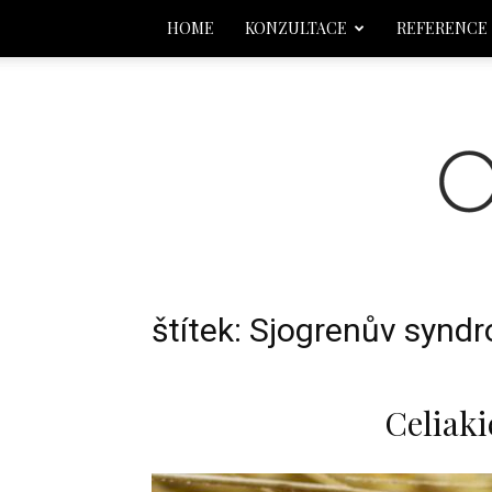
HOME
KONZULTACE
REFERENCE
štítek: Sjogrenův synd
Celiaki