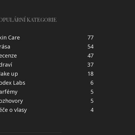
OPULÁRNÍ KATEGORIE
kin Care
77
rása
54
ecenze
47
draví
37
ake up
18
odex Labs
6
arfémy
5
ozhovory
5
éče o vlasy
4