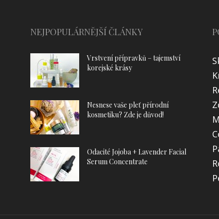
NEJPOPULÁRNĚJŠÍ ČLÁNKY
P
Vrstvení přípravků – tajemství
S
korejské krásy
K
R
Z
Nesnese vaše pleť přírodní
kosmetiku? Zde je důvod!
M
C
P
Odacité Jojoba + Lavender Facial
Serum Concentrate
R
P