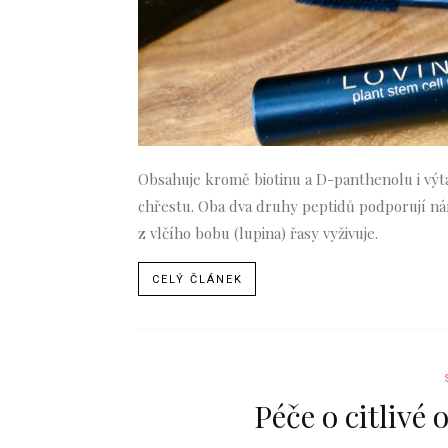
Obsahuje kromě biotinu a D-panthenolu i vý
chřestu. Oba dva druhy peptidů podporují ná
z vlčího bobu (lupina) řasy vyživuje.
CELÝ ČLÁNEK
Péče o citlivé 