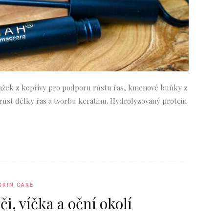
tažek z kopřivy pro podporu růstu řas, kmenové buňky z
růst délky řas a tvorbu keratinu. Hydrolyzovaný protein
SKIN CARE
oči, víčka a oční okolí