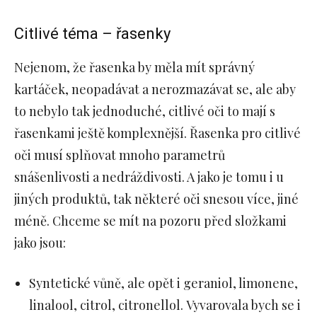
Citlivé téma – řasenky
Nejenom, že řasenka by měla mít správný
kartáček, neopadávat a nerozmazávat se, ale aby
to nebylo tak jednoduché, citlivé oči to mají s
řasenkami ještě komplexnější. Řasenka pro citlivé
oči musí splňovat mnoho parametrů
snášenlivosti a nedráždivosti. A jako je tomu i u
jiných produktů, tak některé oči snesou více, jiné
méně. Chceme se mít na pozoru před složkami
jako jsou:
Syntetické vůně, ale opět i geraniol, limonene,
linalool, citrol, citronellol.
Vyvarovala bych se i