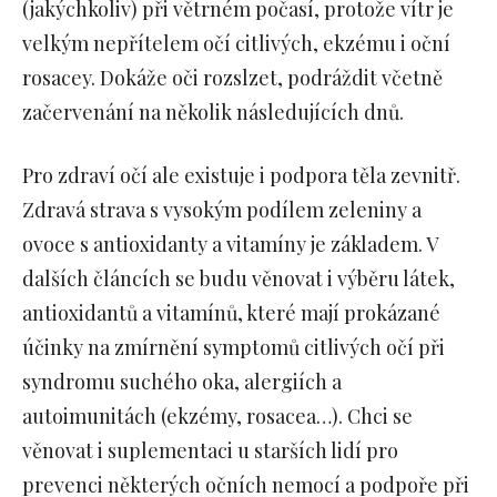
(jakýchkoliv) při větrném počasí, protože vítr je
velkým nepřítelem očí citlivých, ekzému i oční
rosacey. Dokáže oči rozslzet, podráždit včetně
začervenání na několik následujících dnů.
Pro zdraví očí ale existuje i podpora těla zevnitř.
Zdravá strava s vysokým podílem zeleniny a
ovoce s antioxidanty a vitamíny je základem. V
dalších článcích se budu věnovat i výběru látek,
antioxidantů a vitamínů, které mají prokázané
účinky na zmírnění symptomů citlivých očí při
syndromu suchého oka, alergiích a
autoimunitách (ekzémy, rosacea…). Chci se
věnovat i suplementaci u starších lidí pro
prevenci některých očních nemocí a podpoře při