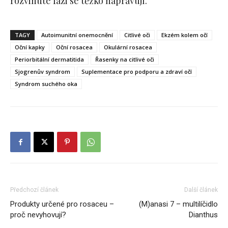
rozvinuté fázi se těžko napravují.
TAGY
Autoimunitní onemocnění
Citlivé oči
Ekzém kolem očí
Oční kapky
Oční rosacea
Okulární rosacea
Periorbitální dermatitida
Řasenky na citlivé oči
Sjogrenův syndrom
Suplementace pro podporu a zdraví očí
Syndrom suchého oka
Předchozí článek
Další článek
Produkty určené pro rosaceu –
(M)anasi 7 – multilíčidlo
proč nevyhovují?
Dianthus