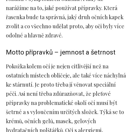
narážíme na to, jaké používat přípravky. Která
řasenka bude ta správná, jaký druh očních kapek
zvolit a co všechno udělat proto, aby oči byly více
odolné a hlavně zdravé.
Motto přípravků – jemnost a šetrnost
Pokožka kolem očí je nejen citlivější než na
ostatních místech obličeje, ale také více náchylná
ke stárnutí. Je proto třeba jí věnovat speciální
péči. Asi není třeba zdůrazňovat, že pleťové
přípravky na problematické okolí očí musí být
šetrné a s vyloučením určitých složek. Týká se to
krémů, očních gelů, masek, gelových
hydratačních polštářků. Oči s alergiemi,