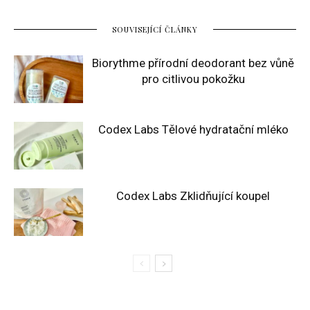
SOUVISEJÍCÍ ČLÁNKY
Biorythme přírodní deodorant bez vůně
pro citlivou pokožku
Codex Labs Tělové hydratační mléko
Codex Labs Zklidňující koupel