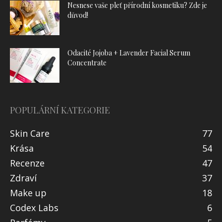
Nesnese vaše pleť přírodní kosmetiku? Zde je
důvod!
Odacité Jojoba + Lavender Facial Serum
Concentrate
POPULÁRNÍ KATEGORIE
Skin Care
77
Krása
54
Recenze
47
Zdraví
37
Make up
18
Codex Labs
6