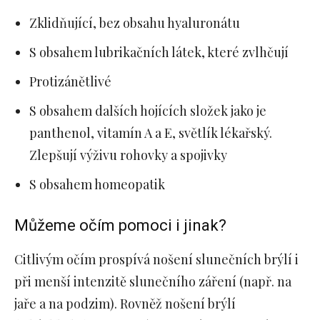
Zklidňující, bez obsahu hyaluronátu
S obsahem lubrikačních látek, které zvlhčují
Protizánětlivé
S obsahem dalších hojících složek jako je
panthenol, vitamín A a E, světlík lékařský.
Zlepšují výživu rohovky a spojivky
S obsahem homeopatik
Můžeme očím pomoci i jinak?
Citlivým očím prospívá nošení slunečních brýlí i
při menší intenzitě slunečního záření (např. na
jaře a na podzim). Rovněž nošení brýlí