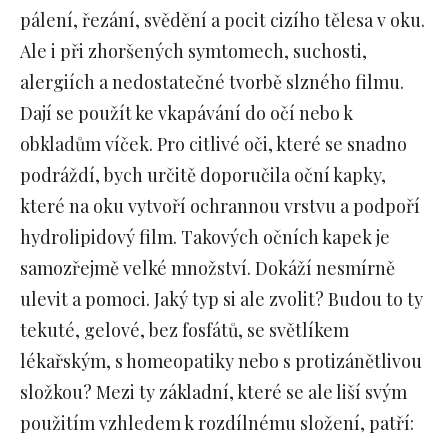
pálení, řezání, svědění a pocit cizího tělesa v oku.
Ale i při zhoršených symtomech, suchosti,
alergiích a nedostatečné tvorbě slzného filmu.
Dají se použít ke vkapávání do očí nebo k
obkladům víček. Pro citlivé oči, které se snadno
podráždí, bych určitě doporučila oční kapky,
které na oku vytvoří ochrannou vrstvu a podpoří
hydrolipidový film. Takových očních kapek je
samozřejmě velké množství. Dokáží nesmírně
ulevit a pomoci. Jaký typ si ale zvolit? Budou to ty
tekuté, gelové, bez fosfátů, se světlíkem
lékařským, s homeopatiky nebo s protizánětlivou
složkou? Mezi ty základní, které se ale liší svým
použitím vzhledem k rozdílnému složení, patří: