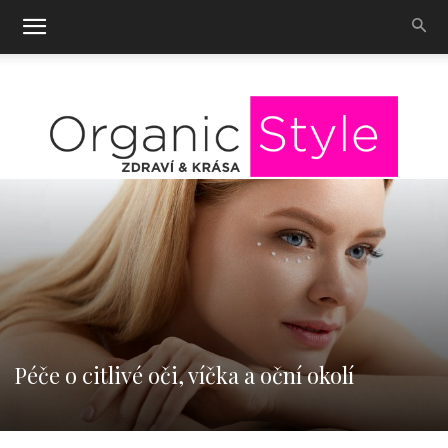
OrganicStyle
Péče o citlivé oči, víčka a oční okolí