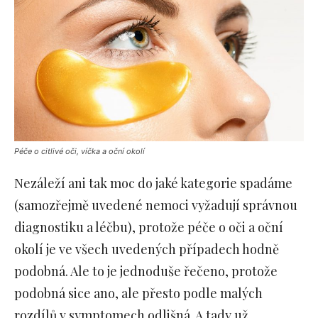
Péče o citlivé oči, víčka a oční okolí
Nezáleží ani tak moc do jaké kategorie spadáme
(samozřejmě uvedené nemoci vyžadují správnou
diagnostiku a léčbu), protože péče o oči a oční
okolí je ve všech uvedených případech hodně
podobná. Ale to je jednoduše řečeno, protože
podobná sice ano, ale přesto podle malých
rozdílů v symptomech odlišná. A tady už