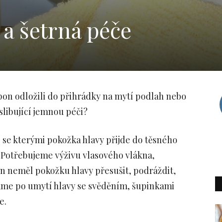
 a šetrná péče
pon odložili do přihrádky na mytí podlah nebo
slibující jemnou péči?
 se kterými pokožka hlavy přijde do těsného
. Potřebujeme výživu vlasového vlákna,
on neměl pokožku hlavy přesušit, podráždit,
tkáme po umytí hlavy se svěděním, šupinkami
e.