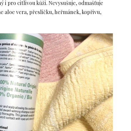
ý i pro citlivou kůži. Nevysušuje, odmašťuje
me aloe vera, přesličku, heřmánek, kopřivu,