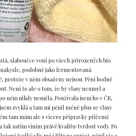
tá, slaboučce voní po všech přirozených bio
 nakysle, podobně jako fermentovaná
, protože v něm obsaženy nejsou. Pění hodně
out. Není to ale o tom, že by vlasy neumyl a
 po něm nikdy neměla. Používala jsem ho v ČR,
 jsem zvyklá a tam mi pěnil méně plus se vlasy
lém tam mám ale s vícero přípravky přičemž
a tak zatím viním právě kvalitu/tvrdost vody. Po
žení (velký vliv má i filtr na sprše), pěnil víc a