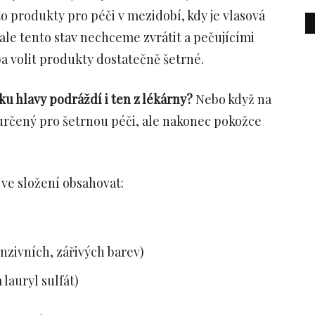
to produkty pro péči v mezidobí, kdy je vlasová
ale tento stav nechceme zvrátit a pečujícími
ba volit produkty dostatečně šetrné.
ku hlavy podráždí i ten z lékárny?
Nebo když na
e určený pro šetrnou péči, ale nakonec pokožce
 ve složení obsahovat:
nzivních, zářivých barev)
lauryl sulfát)