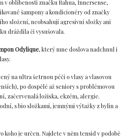
 v oblíbenosti značku Rahua, Innersense,
ikované šampony a kondicionéry od značky
ho složení, neobsahují agresivní složky ani
u dráždila či vysušovala.
ampon Odylique
, který mne doslova nadchnul i
lasy.
čený na ultra šetrnou péči o vlasy a vlasovou
enších), po dospělé až seniory s problémovou
ní, začervenalá ložiska, ekzém, alergie.
odní, s bio složkami, jemnými výtažky z bylin a
o koho je určen. Najdete v něm tensid v podobě