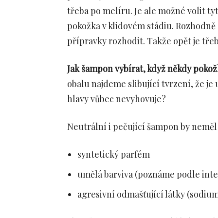
třeba po melíru. Je ale možné volit ty
pokožka v klidovém stádiu. Rozhodně 
přípravky rozhodit. Takže opět je tře
Jak šampon vybírat, když někdy pokož
obalu najdeme slibující tvrzení, že j
hlavy vůbec nevyhovuje?
Neutrální i pečující šampon by neměl
syntetický parfém
umělá barviva (poznáme podle inte
agresivní odmašťující látky (sodium 