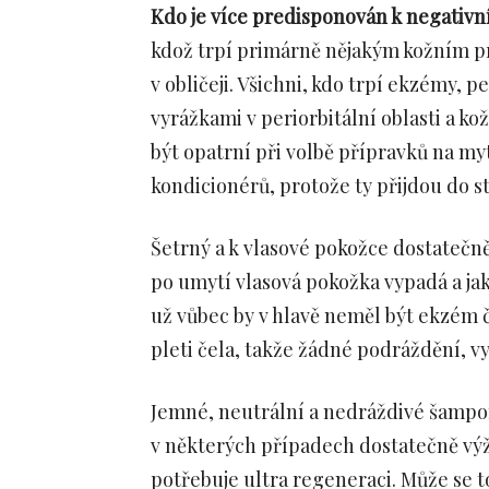
Kdo je více predisponován k negativ
kdož trpí primárně nějakým kožním pr
v obličeji. Všichni, kdo trpí ekzémy, 
vyrážkami v periorbitální oblasti a k
být opatrní při volbě přípravků na my
kondicionérů, protože ty přijdou do s
Šetrný a k vlasové pokožce dostatečn
po umytí vlasová pokožka vypadá a jak
už vůbec by v hlavě neměl být ekzém 
pleti čela, takže žádné podráždění, vy
Jemné, neutrální a nedráždivé šampo
v některých případech dostatečně výži
potřebuje ultra regeneraci. Může se t