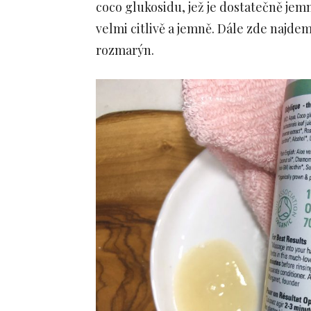
coco glukosidu, jež je dostatečně jemn
velmi citlivě a jemně. Dále zde najde
rozmarýn.