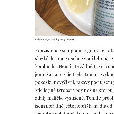
Odylique jemný bylinný šampon
Konzistence šamponu je gelovitě-teku
složkách a mne osobně voní lehoučce
kombucha. Neucítíte žádné EO či vůně
jemně a na to si je třeba trochu zvykn
pokožku nevyčistil, takový pocit jsem
kde je jiná tvrdost vody než na kterou
zdály maličko vysušené. Tenhle prob
jsem pořádně ještě nepřišla na důvod 
návratu zpět domů, kde má voda jiné slo