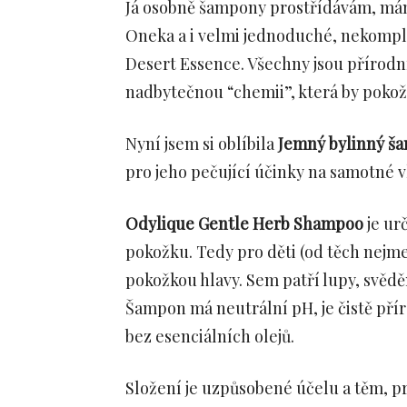
Já osobně šampony prostřídávám, mám
Oneka a i velmi jednoduché, nekompl
Desert Essence. Všechny jsou přírodní
nadbytečnou “chemii”, která by pokožk
Nyní jsem si oblíbila
Jemný bylinný š
pro jeho pečující účinky na samotné v
Odylique Gentle Herb Shampoo
je ur
pokožku. Tedy pro děti (od těch nejm
pokožkou hlavy. Sem patří lupy, svědě
Šampon má neutrální pH, je čistě přír
bez esenciálních olejů.
Složení je uzpůsobené účelu a těm, pr