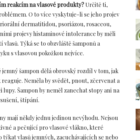
ním reakcím na vlasové produkty?
Určitě ti,
oblémem. O to více vyskytuje-li se jeho projev
periorální dermatitidou, psoriázou, rosaceou,
ožními projevy histaminové intolerance by měli
tí vlasů. Týká se to obzvláště šamponů a
tyku s vlasovou pokožkou nejvíce.
ě jemný šampon dělá obrovský rozdíl v tom, jak
 reaguje. Neměla by svědět, pnout, zčervenat a
či lupy. Šampon by neměl zanechat stopy ani na
sušení, štípání.
ny mají někdy jednu jedinou nevýhodu. Nejsou
vné a pečující pro vlasové vlákno, které
o týkat vlasů jemných, zacuchávajících se nebo