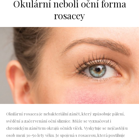
Okulární neboli oční forma
rosacey
Okulární rosacea je nebakteriální zánět, který způsobuje pálení,
svědění a začervenání oční sliznice. Může se vyznačovat i
chronickým zánětem okrajů očních víček. Vyskytuje se nejčastěji u
osob mezi 30-50 lety věku. Je spojená s rosaceou, která postihuje