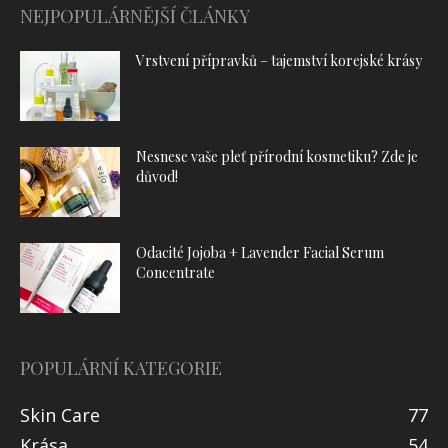
NEJPOPULÁRNĚJŠÍ ČLÁNKY
Vrstvení přípravků – tajemství korejské krásy
Nesnese vaše pleť přírodní kosmetiku? Zde je
důvod!
Odacité Jojoba + Lavender Facial Serum
Concentrate
POPULÁRNÍ KATEGORIE
Skin Care
77
Krása
54