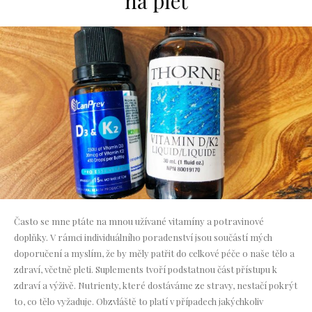
na pleť
Často se mne ptáte na mnou užívané vitamíny a potravinové
doplňky. V rámci individuálního poradenství jsou součástí mých
doporučení a myslím, že by měly patřit do celkové péče o naše tělo a
zdraví, včetně pleti. Suplements tvoří podstatnou část přístupu k
zdraví a výživě. Nutrienty, které dostáváme ze stravy, nestačí pokrýt
to, co tělo vyžaduje. Obzvláště to platí v případech jakýchkoliv