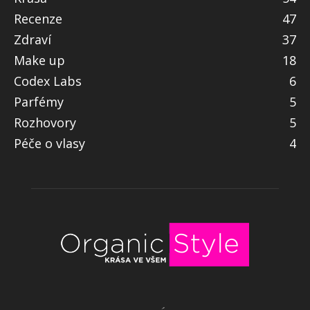
Recenze
47
Zdraví
37
Make up
18
Codex Labs
6
Parfémy
5
Rozhovory
5
Péče o vlasy
4