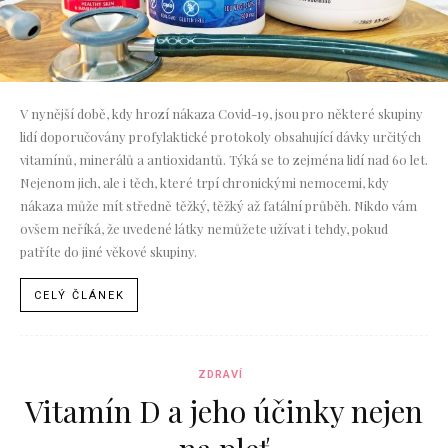
V nynější době, kdy hrozí nákaza Covid-19, jsou pro některé skupiny
lidí doporučovány profylaktické protokoly obsahující dávky určitých
vitamínů, minerálů a antioxidantů. Týká se to zejména lidí nad 60 let.
Nejenom jich, ale i těch, které trpí chronickými nemocemi, kdy
nákaza může mít středně těžký, těžký až fatální průběh. Nikdo vám
ovšem neříká, že uvedené látky nemůžete užívat i tehdy, pokud
patříte do jiné věkové skupiny.
CELÝ ČLÁNEK
ZDRAVÍ
Vitamín D a jeho účinky nejen