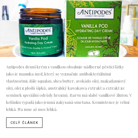
Antipodes denní krém s vanilkou obsahuje nádherné pěstící látky
jako je manuka med, který se vyznačuje antibakteriálními
vlastnostmi, dále squalan, shea butter, avokádo olej, makadamiový
olej, olej z plodů šípků, australský kawakawa extrakt a extrakt ze
semínek speciální odrůdy hroznů. Barvu má slabě vanilkově žlutou. V
kelímku vypadá jako jemná zakysaná smetana. Konzistence je velmi
lehká. Na mne až moc lehká.
CELÝ ČLÁNEK