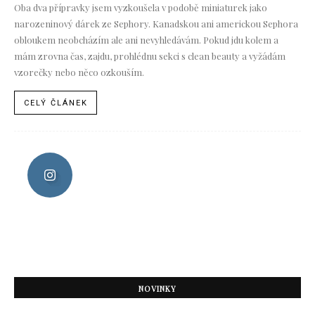
Oba dva přípravky jsem vyzkoušela v podobě miniaturek jako
narozeninový dárek ze Sephory. Kanadskou ani americkou Sephora
obloukem neobcházím ale ani nevyhledávám. Pokud jdu kolem a
mám zrovna čas, zajdu, prohlédnu sekci s clean beauty a vyžádám
vzorečky nebo něco ozkouším.
CELÝ ČLÁNEK
NOVINKY