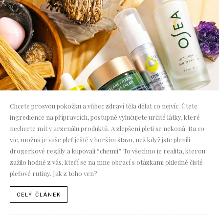
Chcete prosvou pokožku a vůbec zdraví těla dělat co nejvíc. Čtete
ingredience na přípravcích, postupně vylučujete určité látky, které
nechcete mít v arzenálu produktů. A zlepšení pleti se nekoná. Ba co
víc, možná je vaše pleť ještě v horším stavu, než když jste plenili
drogerkové regály a kupovali “chemii”. To všechno je realita, kterou
zažilo hodně z vás, kteří se na mne obrací s otázkami ohledně čisté
pleťové rutiny. Jak z toho ven?
CELÝ ČLÁNEK