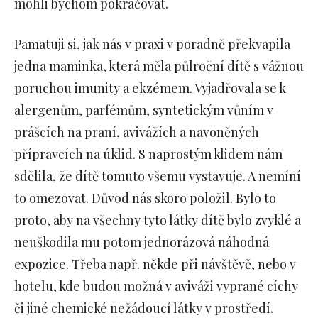
mohli bychom pokračovat.
Pamatuji si, jak nás v praxi v poradně překvapila
jedna maminka, která měla půlroční dítě s vážnou
poruchou imunity a ekzémem. Vyjadřovala se k
alergenům, parfémům, syntetickým vůním v
prášcích na praní, avivážích a navoněných
přípravcích na úklid. S naprostým klidem nám
sdělila, že dítě tomuto všemu vystavuje. A nemíní
to omezovat. Důvod nás skoro položil. Bylo to
proto, aby na všechny tyto látky dítě bylo zvyklé a
neuškodila mu potom jednorázová náhodná
expozice. Třeba např. někde při návštěvě, nebo v
hotelu, kde budou možná v aviváži vyprané cíchy
či jiné chemické nežádoucí látky v prostředí.