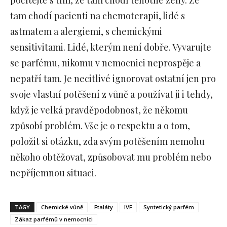
počítejte s tím, že tam chodí těhotné ženy. Že
tam chodí pacienti na chemoterapii, lidé s
astmatem a alergiemi, s chemickými
sensitivitami. Lidé, kterým není dobře. Vyvarujte
se parfému, nikomu v nemocnici neprospěje a
nepatří tam. Je necitlivé ignorovat ostatní jen pro
svoje vlastní potěšení z vůně a používat ji i tehdy,
když je velká pravděpodobnost, že někomu
způsobí problém. Vše je o respektu a o tom,
položit si otázku, zda svým potěšením nemohu
někoho obtěžovat, způsobovat mu problém nebo
nepříjemnou situaci.
TAGY
Chemické vůně
Ftaláty
IVF
Syntetický parfém
Zákaz parfémů v nemocnici