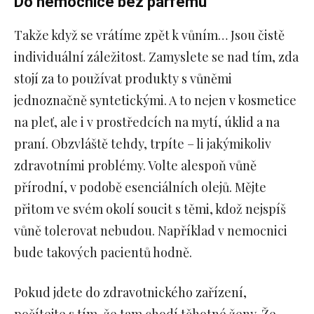
Do
nemocnice
bez parfému
Takže když se vrátíme zpět k vůním… Jsou čistě
individuální záležitost. Zamyslete se nad tím, zda
stojí za to používat produkty s vůněmi
jednoznačně syntetickými. A to nejen v kosmetice
na pleť, ale i v prostředcích na mytí, úklid a na
praní. Obzvláště tehdy, trpíte – li jakýmikoliv
zdravotními problémy. Volte alespoň vůně
přírodní, v podobě esenciálních olejů. Mějte
přitom ve svém okolí soucit s těmi, kdož nejspíš
vůně tolerovat nebudou. Například v nemocnici
bude takových pacientů hodně.
Pokud jdete do zdravotnického zařízení,