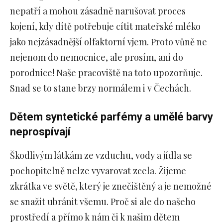
nepatří a mohou zásadně narušovat proces
kojení, kdy dítě potřebuje cítit mateřské mléko
jako nejzásadnější olfaktorní vjem. Proto vůně ne
nejenom do nemocnice, ale prosím, ani do
porodnice! Naše pracoviště na toto upozorňuje.
Snad se to stane brzy normálem i v Čechách.
Dětem syntetické parfémy a umělé barvy
neprospívají
Škodlivým látkám ze vzduchu, vody a jídla se
pochopitelně nelze vyvarovat zcela. Žijeme
zkrátka ve světě, který je znečištěný a je nemožné
se snažit ubránit všemu. Proč si ale do našeho
prostředí a přímo k nám či k našim dětem