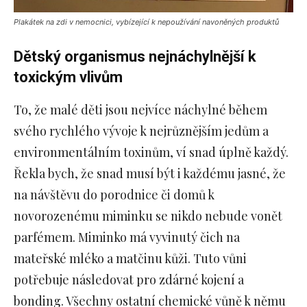
Plakátek na zdi v nemocnici, vybízející k nepoužívání navoněných produktů
Dětský organismus nejnáchylnější k
toxickým vlivům
To, že malé děti jsou nejvíce náchylné během
svého rychlého vývoje k nejrůznějším jedům a
environmentálním toxinům, ví snad úplně každý.
Řekla bych, že snad musí být i každému jasné, že
na návštěvu do porodnice či domů k
novorozenému miminku se nikdo nebude vonět
parfémem. Miminko má vyvinutý čich na
mateřské mléko a matčinu kůži. Tuto vůni
potřebuje následovat pro zdárné kojení a
bonding. Všechny ostatní chemické vůně k němu