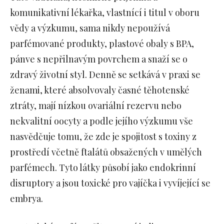
komunikativní lékařka, vlastnící i titul v oboru
vědy a výzkumu, sama nikdy nepoužívá
parfémované produkty, plastové obaly s BPA,
pánve s nepřilnavým povrchem a snaží se o
zdravý životní styl. Denně se setkává v praxi se
ženami, které absolvovaly časné těhotenské
ztráty, mají nízkou ovariální rezervu nebo
nekvalitní oocyty a podle jejího výzkumu vše
nasvědčuje tomu, že zde je spojitost s toxiny z
prostředí včetně ftalátů obsažených v umělých
parfémech. Tyto látky působí jako endokrinní
disruptory a jsou toxické pro vajíčka i vyvíjející se
embrya.