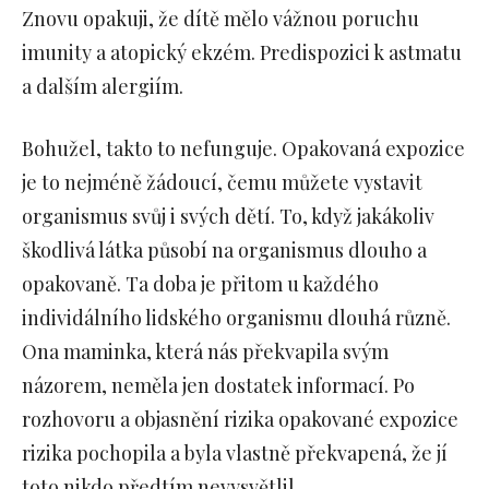
Znovu opakuji, že dítě mělo vážnou poruchu
imunity a atopický ekzém. Predispozici k astmatu
a dalším alergiím.
Bohužel, takto to nefunguje. Opakovaná expozice
je to nejméně žádoucí, čemu můžete vystavit
organismus svůj i svých dětí. To, když jakákoliv
škodlivá látka působí na organismus dlouho a
opakovaně. Ta doba je přitom u každého
individálního lidského organismu dlouhá různě.
Ona maminka, která nás překvapila svým
názorem, neměla jen dostatek informací. Po
rozhovoru a objasnění rizika opakované expozice
rizika pochopila a byla vlastně překvapená, že jí
toto nikdo předtím nevysvětlil.