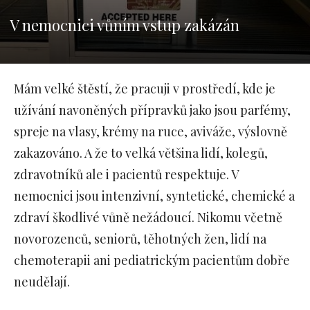
V nemocnici vůním vstup zakázán
Mám velké štěstí, že pracuji v prostředí, kde je
užívání navoněných přípravků jako jsou parfémy,
spreje na vlasy, krémy na ruce, aviváže, výslovně
zakazováno. A že to velká většina lidí, kolegů,
zdravotníků ale i pacientů respektuje. V
nemocnici jsou intenzivní, syntetické, chemické a
zdraví škodlivé vůně nežádoucí. Nikomu včetně
novorozenců, seniorů, těhotných žen, lidí na
chemoterapii ani pediatrickým pacientům dobře
neudělají.