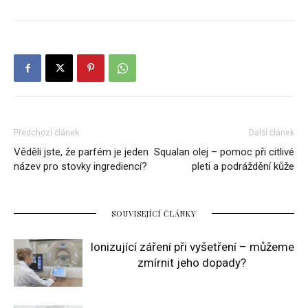
Předchozí článek
Další článek
Věděli jste, že parfém je jeden
Squalan olej – pomoc při citlivé
název pro stovky ingrediencí?
pleti a podráždění kůže
SOUVISEJÍCÍ ČLÁNKY
Ionizující záření při vyšetření – můžeme
zmírnit jeho dopady?