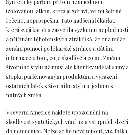
Syntetický parfém přitom není jedinou
izolovanou látkou, která je zdraví, velmi šetrně
řečeno, neprospěšná. Tato nadšená lékařka,
která svoji kariéru zasvětila výzkumu neplodnosti
a příčinám těhotenských ztrát říká, že ona může
ženám pomoci po lékařské stránce a dát jim
informace o tom, co je škodlivé a co ne. Změnu
životního stylu už musí ale klientky udělat samy a
stopka parfémovaným produktům a vyřazení
ostatních látek z životního stylu je jednou z
nutných změn.
V severní Americe najdete upozornění na
škodlivost syntetických vůní už u vstupních dveří
do nemocnice. Nelze se ho nevšimnout, viz. fotka