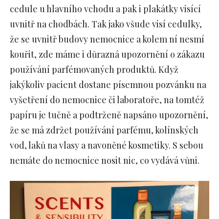
cedule u hlavního vchodu a pak i plakátky visící
uvnitř na chodbách. Tak jako všude visí cedulky,
že se uvnitř budovy nemocnice a kolem ní nesmí
kouřit, zde máme i důrazná upozornění o zákazu
používání parfémovaných produktů. Když
jakýkoliv pacient dostane písemnou pozvánku na
vyšetření do nemocnice či laboratoře, na tomtéž
papíru je tučně a podtrženě napsáno upozornění,
že se má zdržet používání parfému, kolínských
vod, laků na vlasy a navoněné kosmetiky. S sebou
nemáte do nemocnice nosit nic, co vydává vůni.