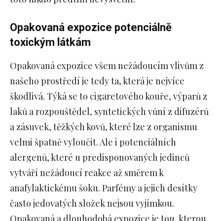
Opakovaná expozice potenciálně
toxickým látkám
Opakovaná expozice všem nežádoucím vlivům z
našeho prostředí je tedy ta, která je nejvíce
škodlivá. Týká se to cigaretového kouře, výparů z
laků a rozpouštědel, syntetických vůní z difuzérů
a zásuvek, těžkých kovů, které lze z organismu
velmi špatně vyloučit. Ale i potenciálních
alergenů, které u predisponovaných jedinců
vytváří nežádoucí reakce až směrem k
anafylaktickému šoku. Parfémy a jejich desítky
často jedovatých složek nejsou vyjímkou.
Opakovaná a dlouhodobá expozice je tou, kterou