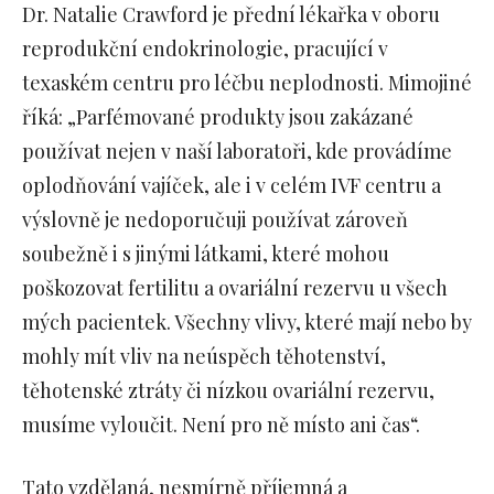
Dr. Natalie Crawford je přední lékařka v oboru
reprodukční endokrinologie, pracující v
texaském centru pro léčbu neplodnosti. Mimojiné
říká: „Parfémované produkty jsou zakázané
používat nejen v naší laboratoři, kde provádíme
oplodňování vajíček, ale i v celém IVF centru a
výslovně je nedoporučuji používat zároveň
soubežně i s jinými látkami, které mohou
poškozovat fertilitu a ovariální rezervu u všech
mých pacientek. Všechny vlivy, které mají nebo by
mohly mít vliv na neúspěch těhotenství,
těhotenské ztráty či nízkou ovariální rezervu,
musíme vyloučit. Není pro ně místo ani čas“.
Tato vzdělaná, nesmírně příjemná a