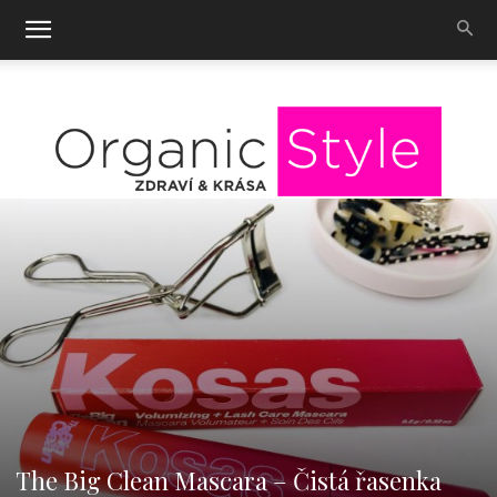
OrganicStyle
The Big Clean Mascara – Čistá řasenka