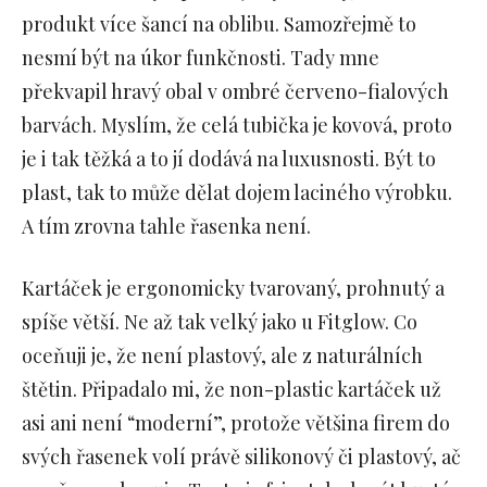
produkt více šancí na oblibu. Samozřejmě to
nesmí být na úkor funkčnosti. Tady mne
překvapil hravý obal v ombré červeno-fialových
barvách. Myslím, že celá tubička je kovová, proto
je i tak těžká a to jí dodává na luxusnosti. Být to
plast, tak to může dělat dojem laciného výrobku.
A tím zrovna tahle řasenka není.
Kartáček je ergonomicky tvarovaný, prohnutý a
spíše větší. Ne až tak velký jako u Fitglow. Co
oceňuji je, že není plastový, ale z naturálních
štětin. Připadalo mi, že non-plastic kartáček už
asi ani není “moderní”, protože většina firem do
svých řasenek volí právě silikonový či plastový, ač