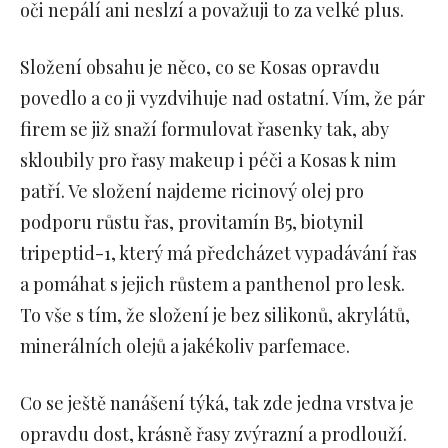
oči nepálí ani neslzí a považuji to za velké plus.
Složení obsahu je něco, co se Kosas opravdu
povedlo a co ji vyzdvihuje nad ostatní. Vím, že pár
firem se již snaží formulovat řasenky tak, aby
skloubily pro řasy makeup i péči a Kosas k nim
patří. Ve složení najdeme ricinový olej pro
podporu růstu řas, provitamín B5, biotynil
tripeptid-1, který má předcházet vypadávání řas
a pomáhat s jejich růstem a panthenol pro lesk.
To vše s tím, že složení je bez silikonů, akrylátů,
minerálních olejů a jakékoliv parfemace.
Co se ještě nanášení týká, tak zde jedna vrstva je
opravdu dost, krásně řasy zvýrazní a prodlouží.