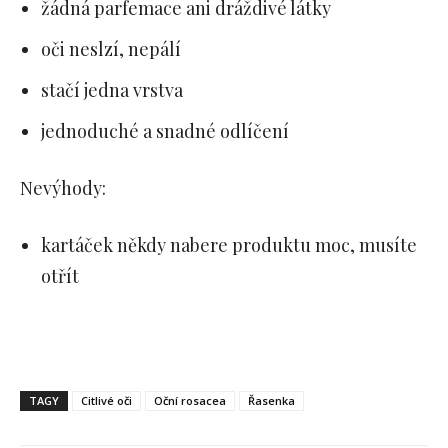
žádná parfemace ani dráždivé látky
oči neslzí, nepálí
stačí jedna vrstva
jednoduché a snadné odlíčení
Nevýhody:
kartáček někdy nabere produktu moc, musíte
otřít
TAGY
Citlivé oči
Oční rosacea
Řasenka