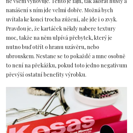
ne všem vyhovuje. Tento je fajn, tak akorát hustý a
nanášení s ním jde velmi dobře. Možná bych
uvítala ke konci trocha zúžení, ale jde i o zvyk.
Pravdou je, že kartáček někdy nabere textury
moc, takže na něm ulpívá přebytek, který je
nutno buď otřít o hranu uzávěru, nebo
ubrouskem. Nestane se to pokaždé a mne osobně
to není na překážku, pokud toto jedno negativum
převýší ostatní benefity výrobku.