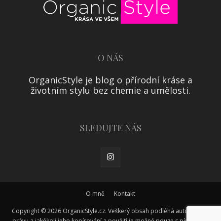
O NÁS
OrganicStyle je blog o přírodní kráse a
životním stylu bez chemie a umělosti.
SLEDUJTE NÁS
O mně
Kontakt
Copyright © 2026 OrganicStyle.cz. Veškerý obsah podléhá autorskému
právu a jakékoli jeho kopírování a použití je možné pouze s písemným