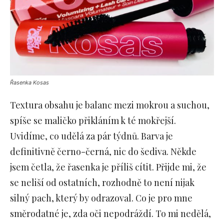
Řasenka Kosas
Textura obsahu je balanc mezi mokrou a suchou,
spíše se maličko přikláním k té mokřejší.
Uvidíme, co udělá za pár týdnů. Barva je
definitivně černo-černá, nic do šediva. Někde
jsem četla, že řasenka je příliš cítit. Přijde mi, že
se neliší od ostatních, rozhodně to není nijak
silný pach, který by odrazoval. Co je pro mne
směrodatné je, zda oči nepodráždí. To mi nedělá,