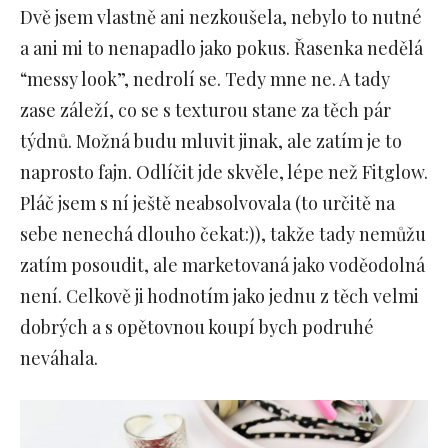
Dvě jsem vlastně ani nezkoušela, nebylo to nutné
a ani mi to nenapadlo jako pokus. Řasenka nedělá
“messy look”, nedrolí se. Tedy mne ne. A tady
zase záleží, co se s texturou stane za těch pár
týdnů. Možná budu mluvit jinak, ale zatím je to
naprosto fajn. Odlíčit jde skvěle, lépe než Fitglow.
Pláč jsem s ní ještě neabsolvovala (to určitě na
sebe nenechá dlouho čekat:)), takže tady nemůžu
zatím posoudit, ale marketovaná jako voděodolná
není. Celkově ji hodnotím jako jednu z těch velmi
dobrých a s opětovnou koupí bych podruhé
neváhala.