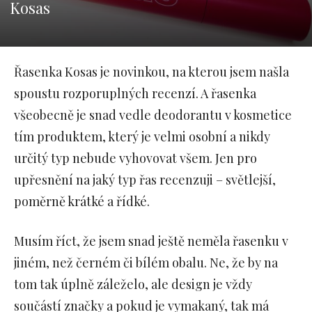
Kosas
Řasenka Kosas je novinkou, na kterou jsem našla
spoustu rozporuplných recenzí. A řasenka
všeobecně je snad vedle deodorantu v kosmetice
tím produktem, který je velmi osobní a nikdy
určitý typ nebude vyhovovat všem. Jen pro
upřesnění na jaký typ řas recenzuji – světlejší,
poměrně krátké a řídké.
Musím říct, že jsem snad ještě neměla řasenku v
jiném, než černém či bílém obalu. Ne, že by na
tom tak úplně záleželo, ale design je vždy
součástí značky a pokud je vymakaný, tak má