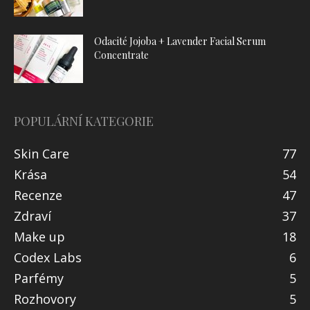
Odacité Jojoba + Lavender Facial Serum
Concentrate
POPULÁRNÍ KATEGORIE
Skin Care
77
Krása
54
Recenze
47
Zdraví
37
Make up
18
Codex Labs
6
Parfémy
5
Rozhovory
5