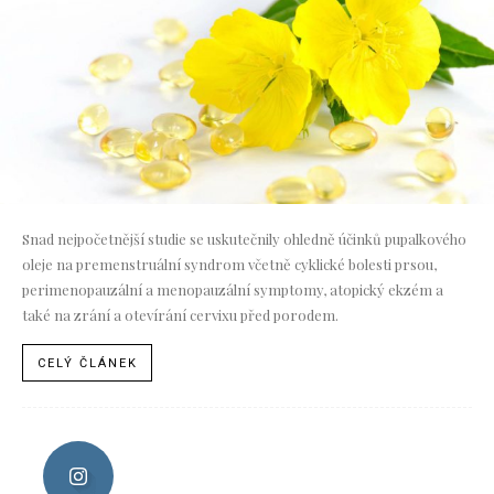
Snad nejpočetnější studie se uskutečnily ohledně účinků pupalkového
oleje na premenstruální syndrom včetně cyklické bolesti prsou,
perimenopauzální a menopauzální symptomy, atopický ekzém a
také na zrání a otevírání cervixu před porodem.
CELÝ ČLÁNEK