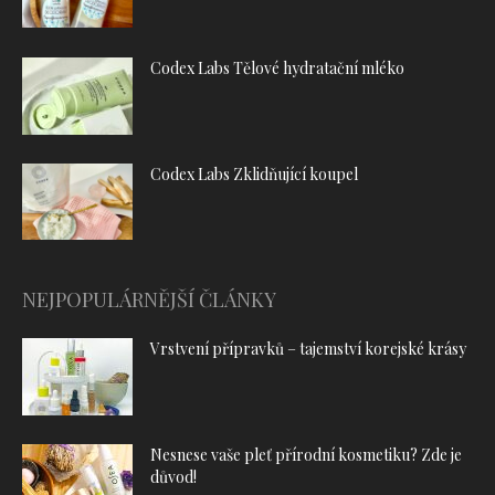
Codex Labs Tělové hydratační mléko
Codex Labs Zklidňující koupel
NEJPOPULÁRNĚJŠÍ ČLÁNKY
Vrstvení přípravků – tajemství korejské krásy
Nesnese vaše pleť přírodní kosmetiku? Zde je
důvod!