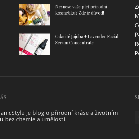
Z
Nesnese vaše pleť přírodní
kosmetiku? Zde je důvod!
M
C
P
Odacité Jojoba + Lavender Facial
Serum Concentrate
R
P
NÁS
S
anicStyle je blog o přírodní kráse a životním
lu bez chemie a umělosti.