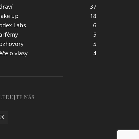
draví
37
ake up
18
odex Labs
6
arfémy
5
ozhovory
5
éče o vlasy
4
LEDUJTE NÁS