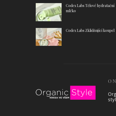
Codex Labs Tělové hydratační
mléko
Codex Labs Zklidňující koupel
O 
Org
sty