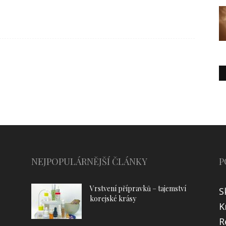
NEJPOPULÁRNĚJŠÍ ČLÁNKY
P
Vrstvení přípravků – tajemství
S
korejské krásy
K
R