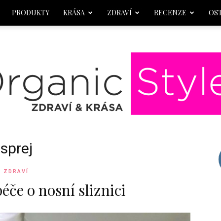
PRODUKTY
KRÁSA
ZDRAVÍ
RECENZE
OS
 sprej
OrganicStyle
ZDRAVÍ
éče o nosní sliznici