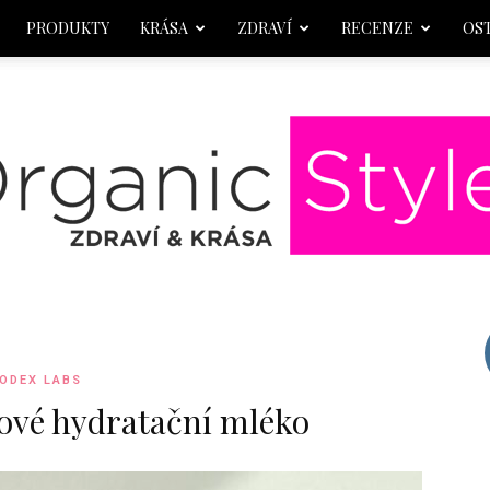
PRODUKTY
KRÁSA
ZDRAVÍ
RECENZE
OS
OrganicStyle
ODEX LABS
ové hydratační mléko