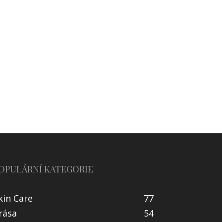
OPULÁRNÍ KATEGORIE
kin Care
77
rása
54