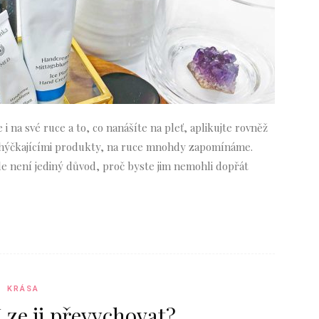
 i na své ruce a to, co nanášíte na pleť, aplikujte rovněž
e hýčkajícími produkty, na ruce mnohdy zapomínáme.
le není jediný důvod, proč byste jim nemohli dopřát
KRÁSA
 Lze ji převychovat?