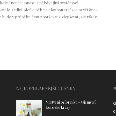
 kožní nepříjemnosti a někdy i jiná systémová
tele. Citlivá pleť je běh na dlouhou trať a je to většinou
se bude v průběhu času zhoršovat a zlepšovat, ale nikdy
NEJPOPULÁRNĚJŠÍ ČLÁNKY
P
Vrstvení přípravků – tajemství
S
korejské krásy
K