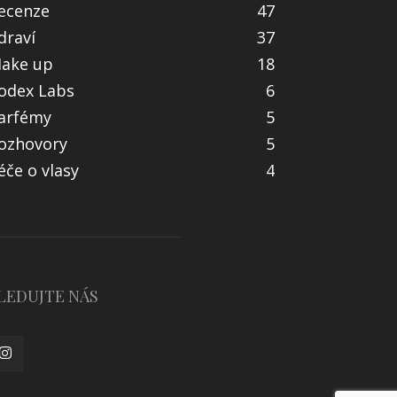
ecenze
47
draví
37
ake up
18
odex Labs
6
arfémy
5
ozhovory
5
éče o vlasy
4
LEDUJTE NÁS