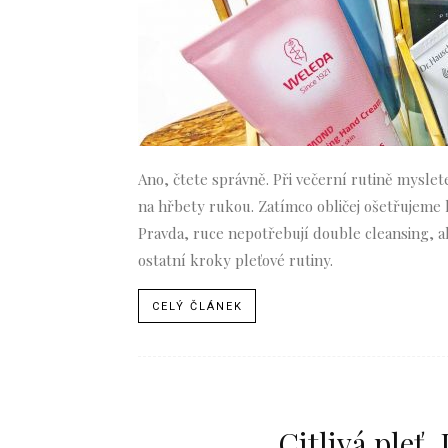
Ano, čtete správně. Při večerní rutině myslete
na hřbety rukou. Zatímco obličej ošetřujem
Pravda, ruce nepotřebují double cleansing, a
ostatní kroky pleťové rutiny.
CELÝ ČLÁNEK
Citlivá pleť.