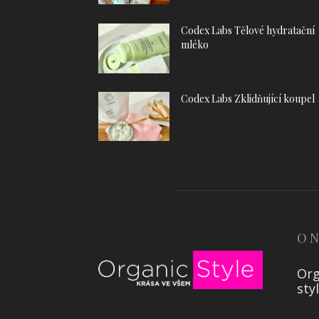
Codex Labs Tělové hydratační
mléko
Codex Labs Zklidňující koupel
O 
Org
sty