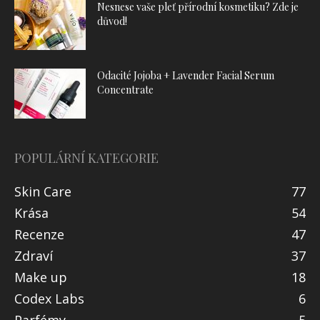
Nesnese vaše pleť přírodní kosmetiku? Zde je
důvod!
Odacité Jojoba + Lavender Facial Serum
Concentrate
POPULÁRNÍ KATEGORIE
Skin Care
77
Krása
54
Recenze
47
Zdraví
37
Make up
18
Codex Labs
6
Parfémy
5