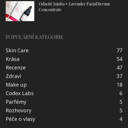
Odacité Jojoba + Lavender Facial Serum
Concentrate
POPULÁRNÍ KATEGORIE
Skin Care
77
Krása
54
Recenze
47
Zdraví
37
Make up
18
Codex Labs
6
Parfémy
5
Rozhovory
5
Péče o vlasy
4