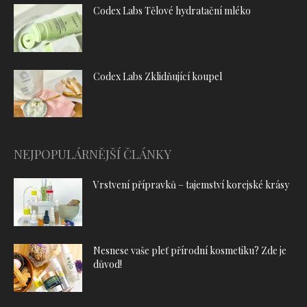
Codex Labs Tělové hydratační mléko
Codex Labs Zklidňující koupel
NEJPOPULÁRNĚJŠÍ ČLÁNKY
Vrstvení přípravků – tajemství korejské krásy
Nesnese vaše pleť přírodní kosmetiku? Zde je
důvod!