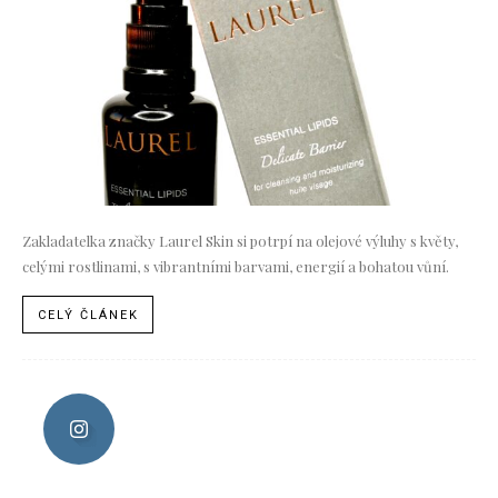
Zakladatelka značky Laurel Skin si potrpí na olejové výluhy s květy,
celými rostlinami, s vibrantními barvami, energií a bohatou vůní.
CELÝ ČLÁNEK