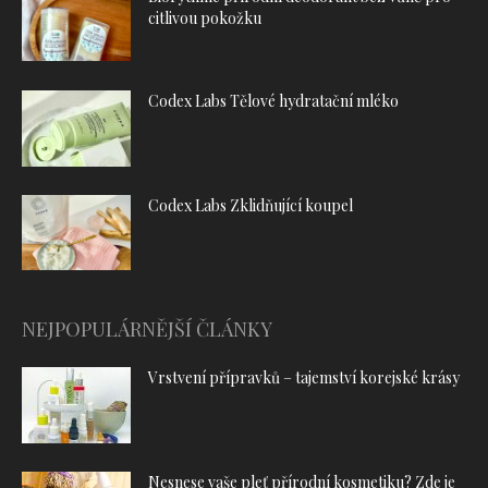
citlivou pokožku
Codex Labs Tělové hydratační mléko
Codex Labs Zklidňující koupel
NEJPOPULÁRNĚJŠÍ ČLÁNKY
Vrstvení přípravků – tajemství korejské krásy
Nesnese vaše pleť přírodní kosmetiku? Zde je