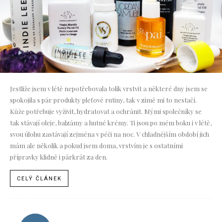
Jestliže jsem v létě nepotřebovala tolik vrstvit a některé dny jsem se
spokojila s pár produkty pleťové rutiny, tak v zimě mi to nestačí.
Kůže potřebuje vyživit, hydratovat a ochránit. Mými společníky se
tak stávají oleje, balzámy a hutné krémy. Ti jsou po mém boku i v létě,
svou úlohu zastávají zejména v péči na noc. V chladnějším období jich
mám ale několik a pokud jsem doma, vrstvím je s ostatními
přípravky klidně i párkrát za den.
CELÝ ČLÁNEK