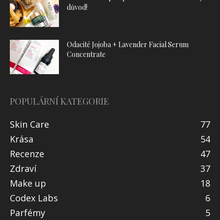
důvod!
Odacité Jojoba + Lavender Facial Serum
Concentrate
POPULÁRNÍ KATEGORIE
Skin Care
77
Krása
54
Recenze
47
Zdraví
37
Make up
18
Codex Labs
6
Parfémy
5