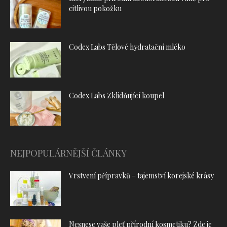
citlivou pokožku
Codex Labs Tělové hydratační mléko
Codex Labs Zklidňující koupel
NEJPOPULÁRNĚJŠÍ ČLÁNKY
Vrstvení přípravků – tajemství korejské krásy
Nesnese vaše pleť přírodní kosmetiku? Zde je