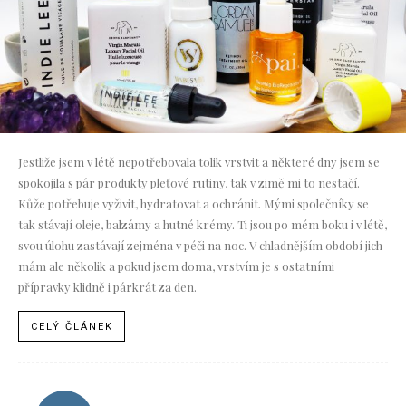
Jestliže jsem v létě nepotřebovala tolik vrstvit a některé dny jsem se
spokojila s pár produkty pleťové rutiny, tak v zimě mi to nestačí.
Kůže potřebuje vyživit, hydratovat a ochránit. Mými společníky se
tak stávají oleje, balzámy a hutné krémy. Ti jsou po mém boku i v létě,
svou úlohu zastávají zejména v péči na noc. V chladnějším období jich
mám ale několik a pokud jsem doma, vrstvím je s ostatními
přípravky klidně i párkrát za den.
CELÝ ČLÁNEK