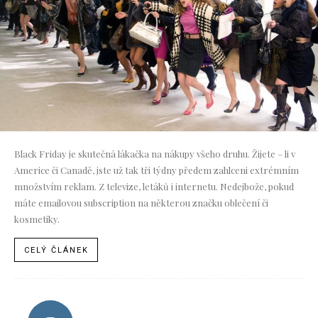
Black Friday je skutečná lákačka na nákupy všeho druhu. Žijete – li v
Americe či Canadě, jste už tak tři týdny předem zahlceni extrémním
množstvím reklam. Z televize, letáků i internetu. Nedejbože, pokud
máte emailovou subscription na některou značku oblečení či
kosmetiky.
CELÝ ČLÁNEK