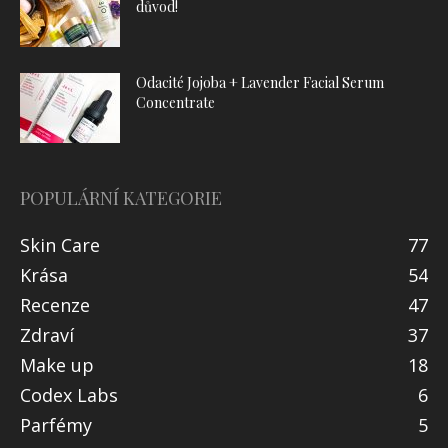
důvod!
Odacité Jojoba + Lavender Facial Serum
Concentrate
POPULÁRNÍ KATEGORIE
Skin Care
77
Krása
54
Recenze
47
Zdraví
37
Make up
18
Codex Labs
6
Parfémy
5