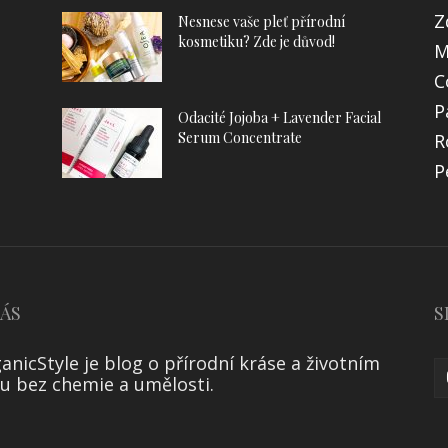
Z
Nesnese vaše pleť přírodní
kosmetiku? Zde je důvod!
M
C
P
Odacité Jojoba + Lavender Facial
Serum Concentrate
R
P
NÁS
S
anicStyle je blog o přírodní kráse a životním
lu bez chemie a umělosti.