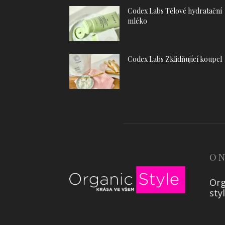
Codex Labs Tělové hydratační
mléko
Codex Labs Zklidňující koupel
O 
Org
sty