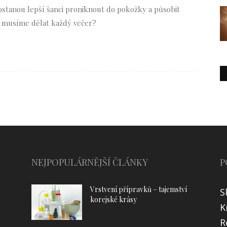
stanou lepší šanci proniknout do pokožky a působit
o musíme dělat každý večer?
NEJPOPULÁRNĚJŠÍ ČLÁNKY
P
Vrstvení přípravků – tajemství
S
korejské krásy
K
R