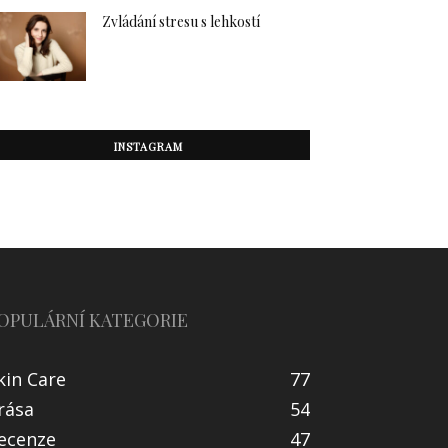
Zvládání stresu s lehkostí
INSTAGRAM
OPULÁRNÍ KATEGORIE
kin Care
77
rása
54
ecenze
47