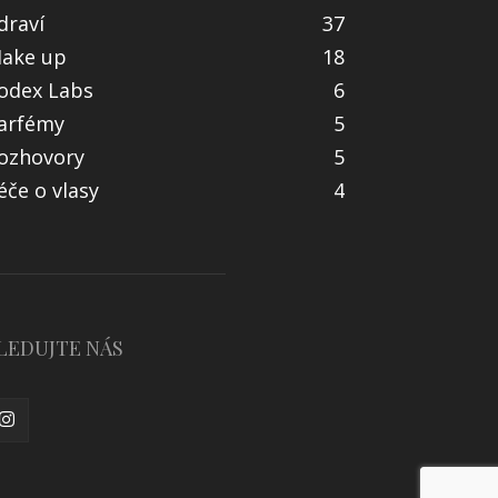
draví
37
ake up
18
odex Labs
6
arfémy
5
ozhovory
5
éče o vlasy
4
LEDUJTE NÁS