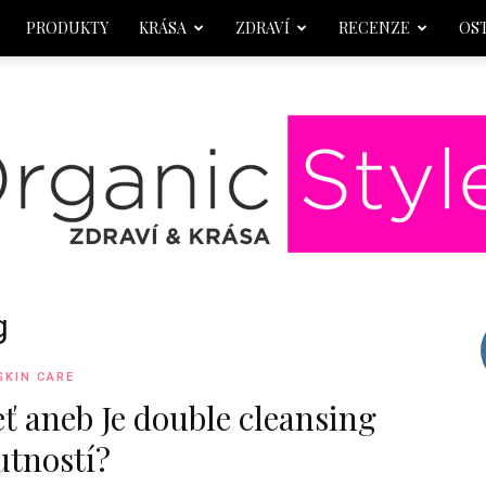
PRODUKTY
KRÁSA
ZDRAVÍ
RECENZE
OS
g
OrganicStyle
SKIN CARE
eť aneb Je double cleansing
utností?