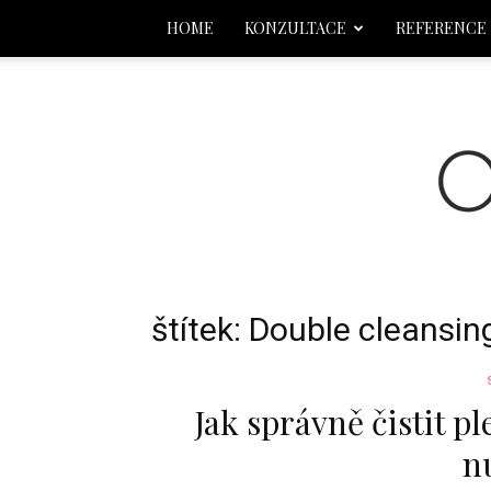
HOME
KONZULTACE
REFERENCE
štítek: Double cleansin
Jak správně čistit pl
n