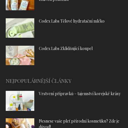
Codex Labs Tělové hydratační mléko
Codex Labs Zklidňující koupel
NEJPOPULÁRNĚJŠÍ ČLÁNKY
Vrstvení přípravků – tajemství korejské krásy
Nesnese vaše pleť přírodní kosmetiku? Zde je
důvod!