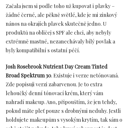
Začala jsem si podle toho už kupovat i plavky –
žádné černé, ale pěkně světlé, kde je mi zinkový
nános na okrajích plavek skutečně jedno. U
produktů na obličej s SPF ale chci, aby nebyly
extrémně mastné, nezanechávaly bílý povlak a
byly kompatibilní s ostatní péčí.
Josh Rosebrook
Nutrient Day Cream Tinted
Broad Spektrum 30
. Existuje i verze netónovaná.
Zde popisuji verzi zabarvenou. Je to extra
lehoučký denní tónovací krém, který vám
nahradí makeup. Ano, připouštím, že jen tehdy,
pokud máte pleť pouze s drobnými neduhy. Jestli
holdujete makeupům s vysokým krytím, tak sám o