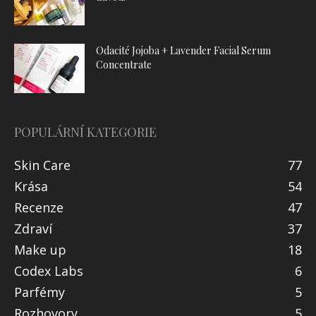
Odacité Jojoba + Lavender Facial Serum
Concentrate
POPULÁRNÍ KATEGORIE
Skin Care
77
Krása
54
Recenze
47
Zdraví
37
Make up
18
Codex Labs
6
Parfémy
5
Rozhovory
5