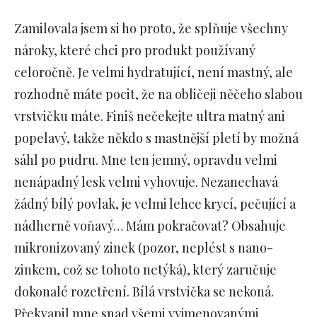
Zamilovala jsem si ho proto, že splňuje všechny
nároky, které chci pro produkt používaný
celoročně. Je velmi hydratující, není mastný, ale
rozhodně máte pocit, že na obličeji něčeho slabou
vrstvičku máte. Finiš nečekejte ultra matný ani
popelavý, takže někdo s mastnější pletí by možná
sáhl po pudru. Mne ten jemný, opravdu velmi
nenápadný lesk velmi vyhovuje. Nezanechavá
žádný bílý povlak, je velmi lehce krycí, pečující a
nádherně voňavý… Mám pokračovat? Obsahuje
mikronizovaný zinek (pozor, neplést s nano-
zinkem, což se tohoto netýká), který zaručuje
dokonalé rozetření. Bílá vrstvička se nekoná.
Překvapil mne snad všemi vyjmenovanými