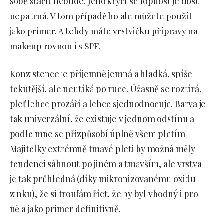
sobě stačit nebude. Jeho krycí schopnost je dost
nepatrná. V tom případě ho ale můžete použít
jako primer. A tehdy máte vrstvičku přípravy na
makeup rovnou i s SPF.
Konzistence je příjemně jemná a hladká, spíše
tekutější, ale neutíká po ruce. Úžasně se roztírá,
pleť lehce prozáří a lehce sjednodnocuje. Barva je
tak univerzální, že existuje v jednom odstínu a
podle mne se přizpůsobí úplně všem pletím.
Majitelky extrémně tmavé pleti by možná měly
tendenci sáhnout po jiném a tmavším, ale vrstva
je tak průhledná (díky mikronizovanému oxidu
zinku), že si troufám říct, že by byl vhodný i pro
ně a jako primer definitivně.