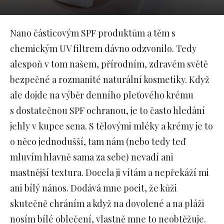
Nano částicovým SPF produktům a těm s
chemickým UV filtrem dávno odzvonilo. Tedy
alespoň v tom našem, přírodním, zdravém světě
bezpečné a rozmanité naturální kosmetiky. Když
ale dojde na výběr denního pleťového krému
s dostatečnou SPF ochranou, je to často hledání
jehly v kupce sena. S tělovými mléky a krémy je to
o něco jednodušší, tam nám (nebo tedy teď
mluvím hlavně sama za sebe) nevadí ani
mastnější textura. Docela ji vítám a nepřekáží mi
ani bílý nános. Dodává mne pocit, že kůži
skutečně chráním a když na dovolené a na pláži
nosím bílé oblečení, vlastně mne to neobtěžuje.