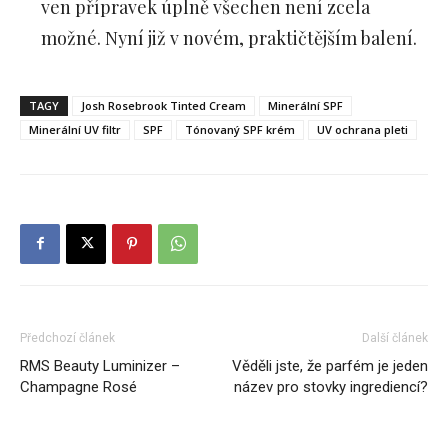
ven přípravek úplně všechen není zcela
možné. Nyní již v novém, praktičtějším balení.
TAGY
Josh Rosebrook Tinted Cream
Minerální SPF
Minerální UV filtr
SPF
Tónovaný SPF krém
UV ochrana pleti
Předchozí článek
Další článek
RMS Beauty Luminizer –
Věděli jste, že parfém je jeden
Champagne Rosé
název pro stovky ingrediencí?