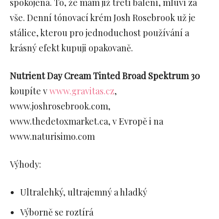
spokojená. To, že mám již třetí balení, mluví za
vše. Denní tónovací krém Josh Rosebrook už je
stálice, kterou pro jednoduchost používání a
krásný efekt kupuji opakovaně.
Nutrient Day Cream Tinted Broad Spektrum 30
koupíte v
www.gravitas.cz
,
www.joshrosebrook.com,
www.thedetoxmarket.ca, v Evropě i na
www.naturisimo.com
Výhody:
Ultralehký, ultrajemný a hladký
Výborně se roztírá