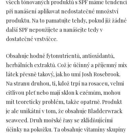
všech tónovaných produktů s SPF máme tendenci
při nanášení aplikovat nedostatečné množství
produktu. Na to pamatujte tehdy, pokud již žádné
další SPF nepoužijete a nanášejte tedy v
dostatečné vrstvičce.
Obsahuje hodně fytonutrientů, antioxidantů,
herbálních extraktů. Což je účinný a příjemný mix
látek přesně takový, jak ho umí Josh Rosebrook.
Na stranu druhou, ti, kdož trpí na rosaceu, velmi
citlivou pleť nebo mají sklon k ezémům, mohou
mít teoreticky problém, takže opatrně. Produkt
je ale unikátní v tom, že obsahuje Bladderwrack
seaweed. Druh mořské řasy se zklidňujícími
účinky na pokožku. Ta obsahuje vitamíny skupiny