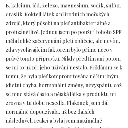
B, kalcium, jód, železo, magnesium, sodík, sulfur,
draslík. Koktejl látek z přírodních mořských
zdrojů, který působí na pleť antibakteriálně a
protizánětlivě. Jednou jsem po použití tohoto SPF
měla lehké začervenání pleti obličeje, ale nevím,
zda vyvolávajícím faktorem bylo přímo něco v
právě tomto přípravku. Nikdy předtím ani potom
se mi to už při jeho užívání nestalo. Přikláním se k
tomu, že byla pleť kompromitována něčím jiným
(dietní chyba, hormonální změny, nevyspání), což
se mne stává často a nějaká látka v produktu mi
zrovna v tu dobu nesedla. Flakonek jsem dál
normálně dopoužívala, už bez dalších
následných reakcí a byla jsem maximálně