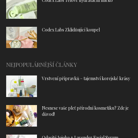
Codex Labs Tělové hydratační mléko
Codex Labs Zklidňující koupel
NEJPOPULÁRNĚJŠÍ ČLÁNKY
Vrstvení přípravků – tajemství korejské krásy
Nesnese vaše pleť přírodní kosmetiku? Zde je
důvod!
Odacité Jojoba + Lavender Facial Serum