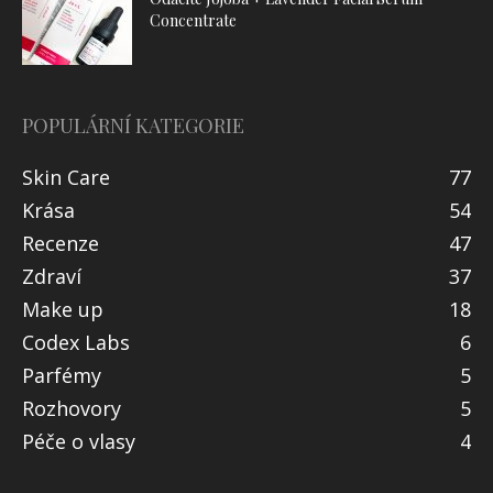
Concentrate
POPULÁRNÍ KATEGORIE
Skin Care
77
Krása
54
Recenze
47
Zdraví
37
Make up
18
Codex Labs
6
Parfémy
5
Rozhovory
5
Péče o vlasy
4