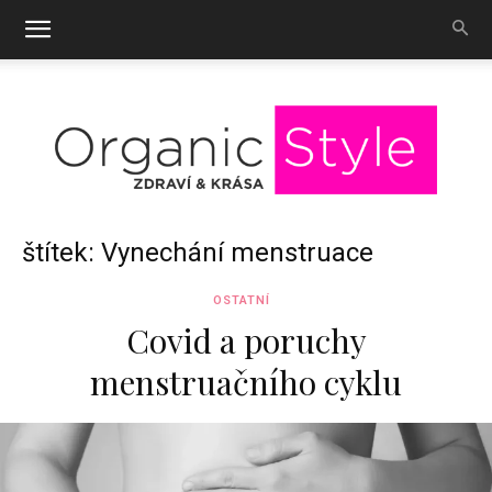
OrganicStyle
štítek: Vynechání menstruace
OSTATNÍ
Covid a poruchy
menstruačního cyklu