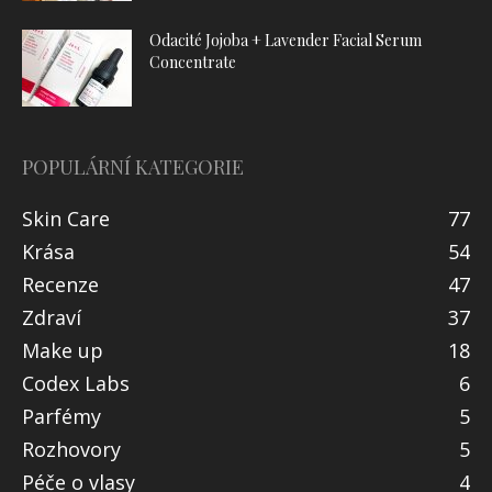
Odacité Jojoba + Lavender Facial Serum
Concentrate
POPULÁRNÍ KATEGORIE
Skin Care
77
Krása
54
Recenze
47
Zdraví
37
Make up
18
Codex Labs
6
Parfémy
5
Rozhovory
5
Péče o vlasy
4