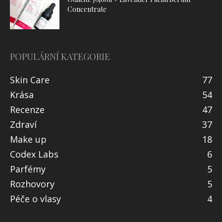
Concentrate
POPULÁRNÍ KATEGORIE
Skin Care
77
Krása
54
Recenze
47
Zdraví
37
Make up
18
Codex Labs
6
Parfémy
5
Rozhovory
5
Péče o vlasy
4