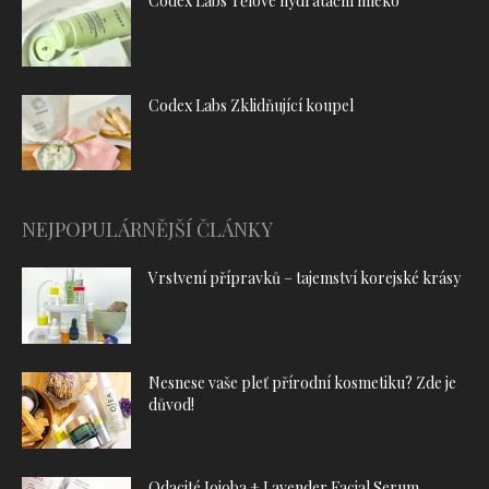
Codex Labs Tělové hydratační mléko
Codex Labs Zklidňující koupel
NEJPOPULÁRNĚJŠÍ ČLÁNKY
Vrstvení přípravků – tajemství korejské krásy
Nesnese vaše pleť přírodní kosmetiku? Zde je
důvod!
Odacité Jojoba + Lavender Facial Serum