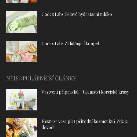
Codex Labs Tělové hydratační mléko
Codex Labs Zklidňující koupel
NEJPOPULÁRNĚJŠÍ ČLÁNKY
Vrstvení přípravků – tajemství korejské krásy
Nesnese vaše pleť přírodní kosmetiku? Zde je
důvod!