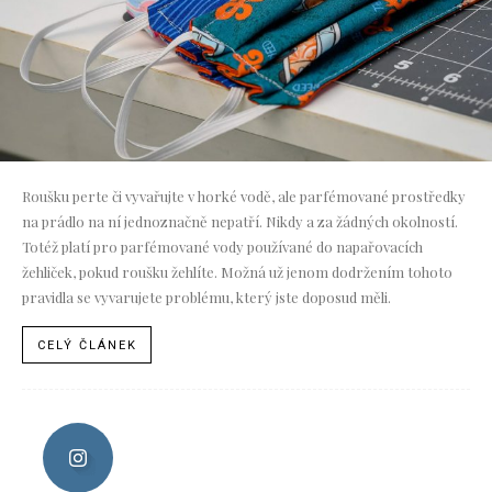
Roušku perte či vyvařujte v horké vodě, ale parfémované prostředky
na prádlo na ní jednoznačně nepatří. Nikdy a za žádných okolností.
Totéž platí pro parfémované vody používané do napařovacích
žehliček, pokud roušku žehlíte. Možná už jenom dodržením tohoto
pravidla se vyvarujete problému, který jste doposud měli.
CELÝ ČLÁNEK