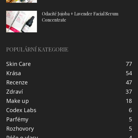
Odacité Jojoba + Lavender Facial Serum
Concentrate
POPULÁRNÍ KATEGORIE
Skin Care
77
Krása
54
Recenze
47
Zdraví
37
Make up
18
Codex Labs
6
Parfémy
5
Rozhovory
5
Péče o vlasy
4