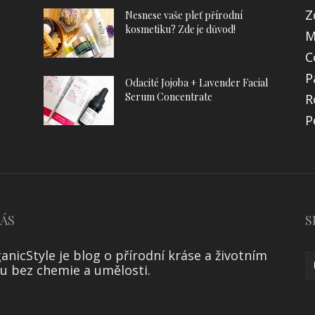
Z
Nesnese vaše pleť přírodní
kosmetiku? Zde je důvod!
M
C
P
Odacité Jojoba + Lavender Facial
Serum Concentrate
R
P
NÁS
S
anicStyle je blog o přírodní kráse a životním
lu bez chemie a umělosti.