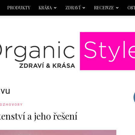
PRODUKTY
KRÁSA
ZDRAVÍ
RECENZE
OS
avu
OrganicStyle
OZHOVORY
enství a jeho řešení