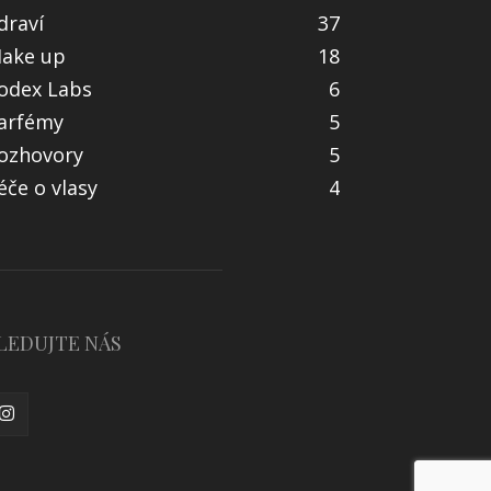
draví
37
ake up
18
odex Labs
6
arfémy
5
ozhovory
5
éče o vlasy
4
LEDUJTE NÁS