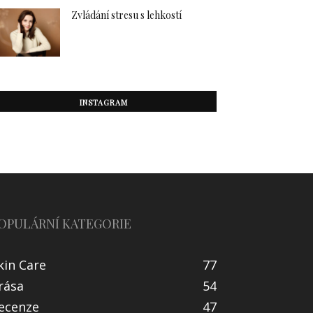
Zvládání stresu s lehkostí
INSTAGRAM
OPULÁRNÍ KATEGORIE
kin Care
77
rása
54
ecenze
47