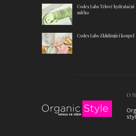
Codex Labs Tělové hydratační
mléko
Codex Labs Zklidňující koupel
O 
Org
sty