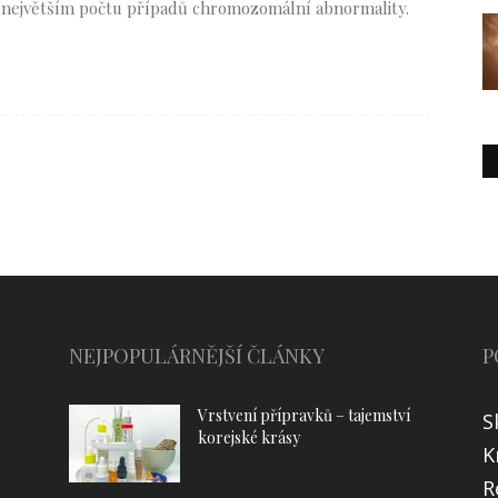
 v největším počtu případů chromozomální abnormality.
NEJPOPULÁRNĚJŠÍ ČLÁNKY
P
Vrstvení přípravků – tajemství
S
korejské krásy
K
R