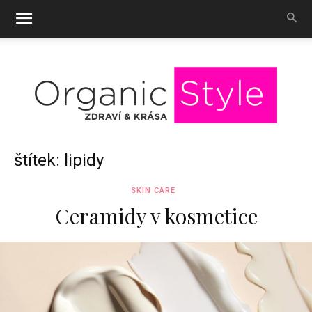
OrganicStyle
štítek: lipidy
SKIN CARE
Ceramidy v kosmetice