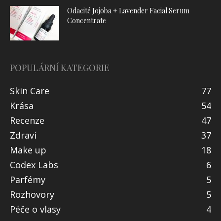
Odacité Jojoba + Lavender Facial Serum
Concentrate
POPULÁRNÍ KATEGORIE
Skin Care
77
Krása
54
Recenze
47
Zdraví
37
Make up
18
Codex Labs
6
Parfémy
5
Rozhovory
5
Péče o vlasy
4