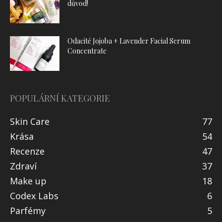
důvod!
Odacité Jojoba + Lavender Facial Serum
Concentrate
POPULÁRNÍ KATEGORIE
Skin Care
77
Krása
54
Recenze
47
Zdraví
37
Make up
18
Codex Labs
6
Parfémy
5