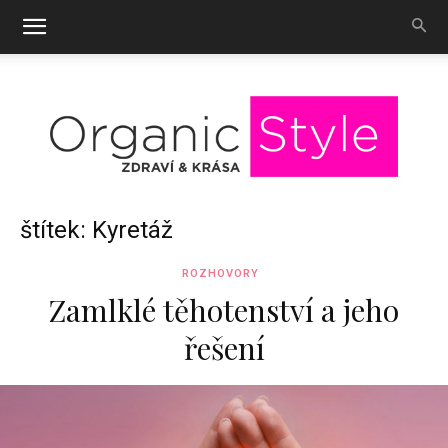
OrganicStyle
štítek: Kyretáž
ROZHOVORY
Zamlklé těhotenství a jeho
řešení