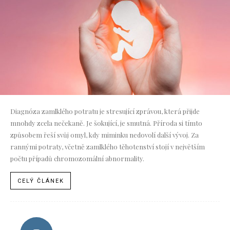
Diagnóza zamlklého potratu je stresující zprávou, která přijde
mnohdy zcela nečekaně. Je šokující, je smutná. Příroda si tímto
způsobem řeší svůj omyl, kdy miminku nedovolí další vývoj. Za
rannými potraty, včetně zamlklého těhotenství stojí v největším
počtu případů chromozomální abnormality.
CELÝ ČLÁNEK