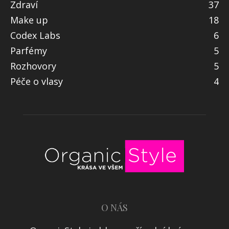
Zdraví
37
Make up
18
Codex Labs
6
Parfémy
5
Rozhovory
5
Péče o vlasy
4
O NÁS