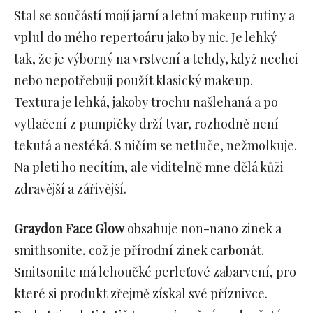
Stal se součástí mojí jarní a letní makeup rutiny a
vplul do mého repertoáru jako by nic. Je lehký
tak, že je výborný na vrstvení a tehdy, když nechci
nebo nepotřebuji použít klasický makeup.
Textura je lehká, jakoby trochu našlehaná a po
vytlačení z pumpičky drží tvar, rozhodně není
tekutá a nestéká. S ničím se netluče, nežmolkuje.
Na pleti ho necítím, ale viditelně mne dělá kůži
zdravější a zářivější.
Graydon Face Glow
obsahuje non-nano zinek a
smithsonite, což je přírodní zinek carbonát.
Smitsonite má lehoučké perleťové zabarvení, pro
které si produkt zřejmě získal své příznivce.