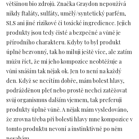
většinou bio zdrojů. Značka Graydon nepoužívá
nikdy ftaláty, sulfáty, umělý/syntetický parfém,
SLS ani jiné rizikové či toxické ingredience. Jejich
produkty jsou tedy čisté a bezpečné a vůně je
přírodního charakteru. Kdyby to byl produkt
úplně bezvonný, tak ho miluji ještě více, ale zatím
můžu říct, že mi jeho kompozice neobtěžuje a
vůni snáším tak nějak ok. Jen to není na každý
den. Když se necítím dobře, mám bolest hlavy,
podrážděnou pleť nebo prostě nechci zatěžovat
svůj organismus dalším vjemem, tak preferuji
produkty úplně vůně. A nějak mám vysledováno,
že zrovna třeba při bolesti hlavy mne kompozice v
tomto produktu nevoní a instinktivně po něm
nesahám.