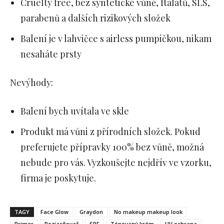
Cruelty free, bez syntetické vůně, ftalátů, SLS,
parabenů a dalších rizikových složek
Balení je v lahvičce s airless pumpičkou, nikam
nesaháte prsty
Nevýhody:
Balení bych uvítala ve skle
Produkt má vůni z přírodních složek. Pokud
preferujete přípravky 100% bez vůně, možná
nebude pro vás. Vyzkoušejte nejdřív ve vzorku,
firma je poskytuje.
TAGY
Face Glow
Graydon
No makeup makeup look
Primer
Rozjasňovač
SPF
Tónovaný krém
UV ochrana