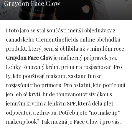
Graydon Face Glow
I toto jaro se stal součástí menší objednávky z
canadského Clementinefields online obchůdku
produkt, který jsem si oblíbila už v minulém roce.
Graydon Face Glow
je nádherný přípravek 3v1.
Lehký tónovaný krém, primer a rozjasňovač. Pro
ty, kdo používají makeup, zastane funkci
rozjasňujícího primeru. Pro ostatní, kdo potřebují
jen lehké krytí bude tónovanou vrstvičkou s
jemným krytím a lehkým SPF, která dělá pleť
odpočatou a zdravou. Potřebujete “no makeup”
makeup look? Tak možná je Face Glow i pro vás.