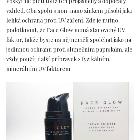
Poskytuje pleti totiž ten projasněný a odpočatý
vzhled. Oba spolu s non-nano zinkem působí jako
lehká ochrana proti UV záření. Zde je nutno
podotknout, že Face Glow nemá stanovený UV
faktor, takže byste na něj neměli spoléhat jako na
jedinnou ochranu proti slunečním paprskům, ale
vždy použít další přípravek s fyzikálním,
minerálním UV faktorem.