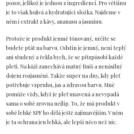
pozor, jelikož je jednou z ingrediencí. Pro většinu
je to však hojivá a hydratující složka. Najdeme v
něm i extrakt z kávy, ananasu a jasmínu.
Protože je produkt jemně tónovaný, určite se
budete ptát na barvu. Odstín je jemný, není teplý
ani studený a řekla bych, že se přizpůsobí každé
pleti. Na kůži zanechává matný finiš a nenásilný
dojem rozjasnění. Takže super na dny, kdy pleť
potřebuje vzpruhu, jas a zdravou barvu. Mně
pomůže vždy, když je pleť unavená a nevypadá
sama o sobě zrovna nejlíp. To, že má produkt v
sobě lehké SPF ho dělá ještě zajímavějším. V něm
je ta ochrana jen lehká, ale lepší něco než nic.