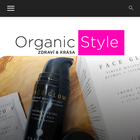
OrganicStyle