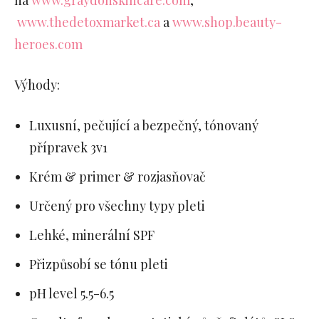
na
www.graydonskincare.com
,
www.thedetoxmarket.ca
a
www.shop.beauty-
heroes.com
Výhody:
Luxusní, pečující a bezpečný, tónovaný
přípravek 3v1
Krém & primer & rozjasňovač
Určený pro všechny typy pleti
Lehké, minerální SPF
Přizpůsobí se tónu pleti
pH level 5.5-6.5